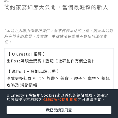
簡約家宴細節大公開，當個最輕鬆的新人
*本站之內容由作者所提供，並不代表本站的立場。因此本站對
所有博客的立場、真實性、準確性及完整性不負任何法律責
任。
【 U Creator 招募 】
出Post賺現金獎賞 l
登記《社群創作有價企劃》
【 睇Post + 參加品牌活動 】
瀏覽更多社群
打卡
丶
旅遊
丶
美食
丶
親子
丶
寵物
丶
扮靚
攻略
及
活動情報
U Lifestyle 會使用Cookies來改善您的網站體驗，請確定
U Blog開咗WhatsApp啦！發掘更多吃喝玩樂資訊！
您同意接受本網站之
私隱政策和使用條款
才可繼續瀏覽。
Follow 我哋
！
我已閱讀及同意