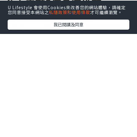
台中皮鞋5個品牌推薦
U Lifestyle 會使用Cookies來改善您的網站體驗，請確定
您同意接受本網站之
私隱政策和使用條款
才可繼續瀏覽。
EPRIS艾佩絲男士皮鞋
我已閱讀及同意
台中的EPRIS艾佩絲門市，鄰近草悟道、
審計新村與自然科學博物館，是結合人文
與藝術文化的聚集地，逛街的同時也能享
受城市美好的氛圍。由政府老舊宿舍改建
的審計新村，是近年來熱門的景點，舊式
建築充滿時代的痕跡。而這裡的暮暮市集
進駐許多文創、小吃、特色餐飲等攤位，
不定期還有街頭藝人表演，非常適合來一
趟文青之旅。
你可能知道EPRIS是從手工婚宴女鞋起家
的，其實他們推出的男士皮鞋系列也很值
得推薦喔！