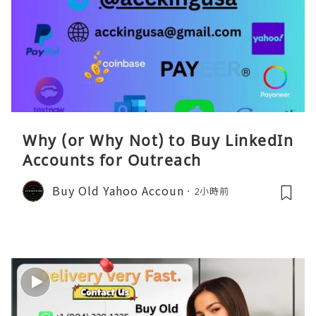
Why (or Why Not) to Buy LinkedIn
Accounts for Outreach
Buy Old Yahoo Accoun
2小時前