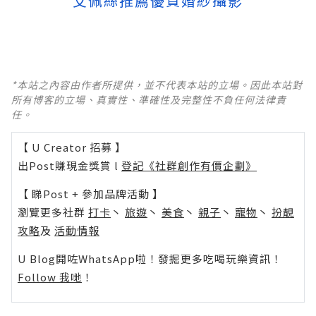
艾佩絲推薦優質婚紗攝影
*本站之內容由作者所提供，並不代表本站的立場。因此本站對
所有博客的立場、真實性、準確性及完整性不負任何法律責
任。
【 U Creator 招募 】
出Post賺現金獎賞 l
登記《社群創作有價企劃》
【 睇Post + 參加品牌活動 】
瀏覽更多社群
打卡
丶
旅遊
丶
美食
丶
親子
丶
寵物
丶
扮靚
攻略
及
活動情報
U Blog開咗WhatsApp啦！發掘更多吃喝玩樂資訊！
Follow 我哋
！