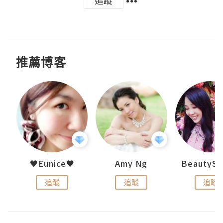
推薦博客
h 夏沫
♥Eunice♥
Amy Ng
追蹤
追蹤
追蹤