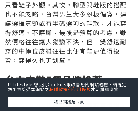
只看鞋子外觀。其次，腳型與鞋版的搭配
也不能忽略，台灣男生大多腳板偏寬，建
議選擇寬頭或有半碼選項的鞋款，才能穿
得舒適、不磨腳。最後是預算的考慮，雖
然價格往往讓人猶豫不決，但一雙舒適耐
穿的中價位皮鞋往往比便宜鞋更值得投
資，穿得久也更划算。
台中皮鞋5個品牌推薦
U Lifestyle 會使用Cookies來改善您的網站體驗，請確定
您同意接受本網站之
私隱政策和使用條款
才可繼續瀏覽。
EPRIS艾佩絲男士皮鞋
我已閱讀及同意
台中的EPRIS艾佩絲門市，鄰近草悟道、
審計新村與自然科學博物館，是結合人文
與藝術文化的聚集地，逛街的同時也能享
受城市美好的氛圍。由政府老舊宿舍改建