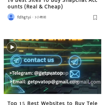
16 Best Sites To Buy Snapchat Acc
ounts (Real & Cheap)
fdhgtyi
3小時前
Top 15 Best Websites to Buy Tele