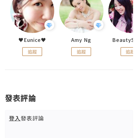
h 夏沫
♥Eunice♥
Amy Ng
追蹤
追蹤
追蹤
發表評論
登入
發表評論