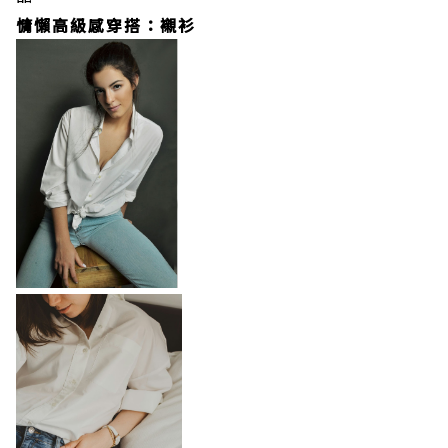
慵懶高級感穿搭：襯衫