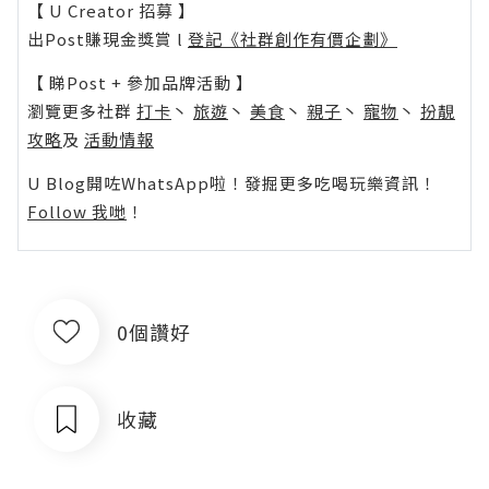
【 U Creator 招募 】
出Post賺現金獎賞 l
登記《社群創作有價企劃》
【 睇Post + 參加品牌活動 】
瀏覽更多社群
打卡
丶
旅遊
丶
美食
丶
親子
丶
寵物
丶
扮靚
攻略
及
活動情報
U Blog開咗WhatsApp啦！發掘更多吃喝玩樂資訊！
Follow 我哋
！
0個讚好
收藏