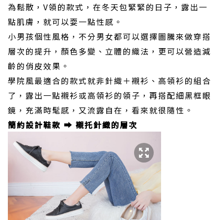
為鬆散，V領的款式，在冬天包緊緊的日子，露出一
點肌膚，就可以耍一點性感。
小男孩個性風格，不分男女都可以選擇圖騰來做穿搭
層次的提升，顏色多變、立體的織法，更可以營造減
齡的俏皮效果。
學院風最適合的款式就非針織＋襯衫、高領衫的組合
了，露出一點襯衫或高領衫的領子，再搭配細黑框眼
鏡，充滿時髦感，又流露自在，看來就很隨性。
簡約設計鞋款 ➡️ 襯托針織的層次