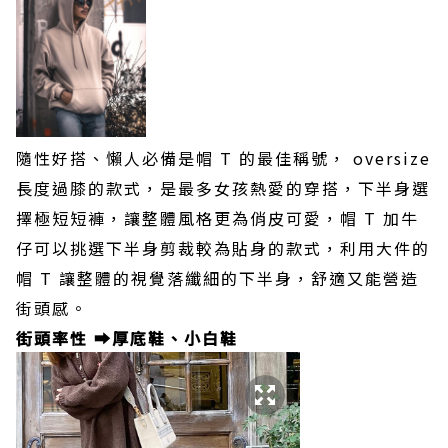
隨性好搭、懶人必備是帽 T 的最佳稱號， oversize
長度過膝的款式，是最多女孩熱愛的穿搭，下半身選
擇極短短褲，讓整體風格更為俏皮可愛，帽 T 加牛
仔可以挑選下半身剪裁較為貼身的款式，利用大件的
帽 T 讓整體的視覺落纖細的下半身，舒適又能營造
街頭感。
街頭率性 ➡️厚底鞋、小白鞋