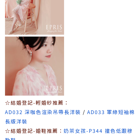
☆結婚登記-輕婚紗推薦：
AD032 深咖色渲染吊帶長洋裝
/
AD033 軍綠短袖棉
長版洋裝
☆結婚登記-婚鞋推薦：
奶茶女孩-P344 撞色低跟穆