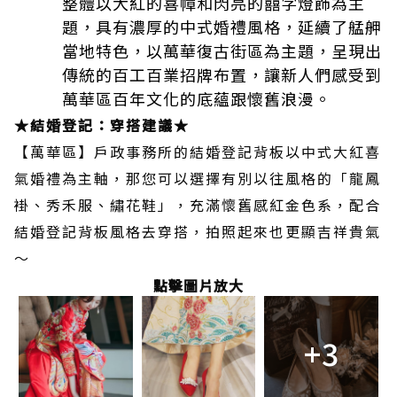
整體以大紅的喜幛和閃亮的囍字燈飾為主
題，具有濃厚的中式婚禮風格，延續了艋舺
當地特色，以萬華復古街區為主題，呈現出
傳統的百工百業招牌布置，讓新人們感受到
萬華區百年文化的底蘊跟懷舊浪漫。
★結婚登記：穿搭建議★
【萬華區】戶政事務所的結婚登記背板以中式大紅喜
氣婚禮為主軸，那您可以選擇有別以往風格的「龍鳳
褂、秀禾服、繡花鞋」，充滿懷舊感紅金色系，配合
結婚登記背板風格去穿搭，拍照起來也更顯吉祥貴氣
～
點擊圖片放大
+3