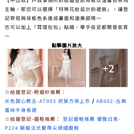
主軸，那您可以選擇「特殊花紋設計的裙裝」，讓登
記穿搭與背板色系達成畫面和諧美感唷～
也可以加上「耳環包包」點綴，舉手投足都散發氣質
～
點擊圖片放大
+2
☆結婚登記-輕婚紗推薦：
米色甜心教主-AT003 荷葉方領上衣
/
AB002-古典
蕾絲半身長裙
☆結婚登記-婚鞋推薦：
登記婚鞋推薦 優雅日常-
P224 顯瘦法式繫帶尖頭細跟鞋