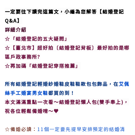
一定要往下讀完這篇文，小編為您解答【結婚登記
Q&A】
詳細介紹
☆「結婚登記的五大疑問」
☆【臺北市】超好拍〔結婚登記背板〕最好拍的是哪
區戶政事務所?
☆再加碼「結婚登記穿搭推薦」
所有結婚登記輕婚紗婚鞋皮鞋鞋款包包飾品，在
艾佩
絲手工婚宴男女鞋
都買的到！
本文滿滿重點一次看～結婚登記懶人包(雙手奉上)，
祝各位輕鬆備婚唷～♥
☆備婚必讀：
11個一定要先提早安排預定的結婚清