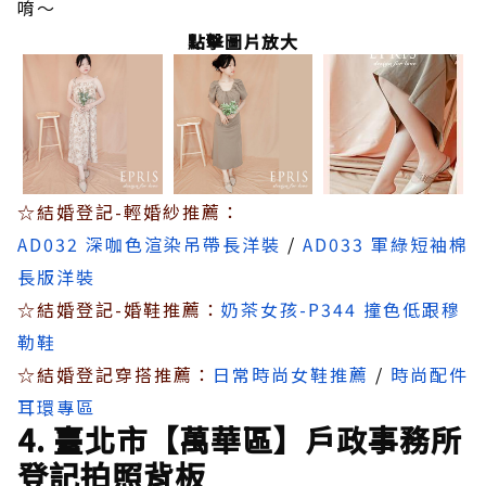
唷～
點擊圖片放大
☆結婚登記-輕婚紗推薦：
AD032 深咖色渲染吊帶長洋裝
/
AD033 軍綠短袖棉
長版洋裝
☆結婚登記-婚鞋推薦：
奶茶女孩-P344 撞色低跟穆
勒鞋
☆結婚登記穿搭推薦：
日常時尚女鞋推薦
/
時尚配件
耳環專區
4. 臺北市【萬華區】戶政事務所
登記拍照背板