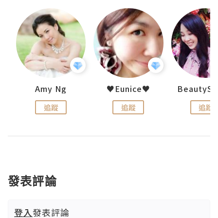
h 夏沫
Amy Ng
♥Eunice♥
追蹤
追蹤
追蹤
發表評論
登入
發表評論