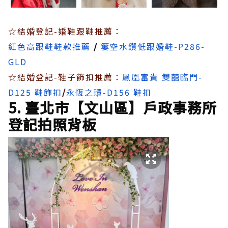
☆結婚登記-婚鞋跟鞋推薦：
紅色高跟鞋鞋款推薦
/
簍空水鑽低跟婚鞋-P286-
GLD
☆結婚登記-鞋子飾扣推薦：
鳳凰富貴 雙囍臨門-
D125 鞋飾扣
/
永恆之環-D156 鞋扣
5. 臺北市【文山區】戶政事務所
登記拍照背板