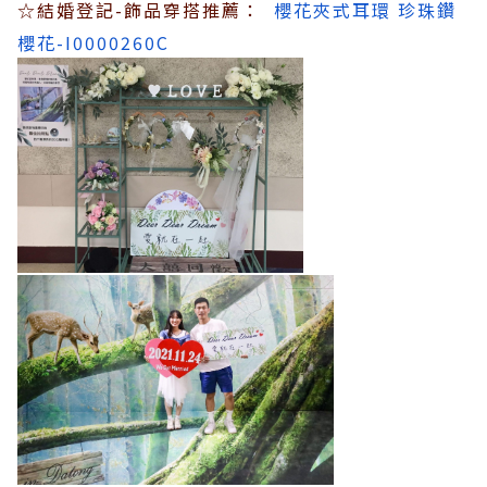
☆結婚登記-飾品穿搭推薦：
櫻花夾式耳環 珍珠鑽
櫻花-I0000260C