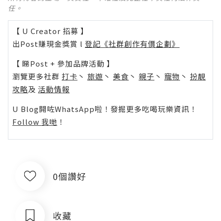
任。
【 U Creator 招募 】
出Post賺現金獎賞 l
登記《社群創作有價企劃》
【 睇Post + 參加品牌活動 】
瀏覽更多社群
打卡
丶
旅遊
丶
美食
丶
親子
丶
寵物
丶
扮靚
攻略
及
活動情報
U Blog開咗WhatsApp啦！發掘更多吃喝玩樂資訊！
Follow 我哋
！
0個讚好
收藏