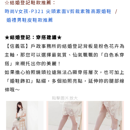
☆結婚登記鞋款推薦：
時尚V女孩-P321 尖頭素面V剪裁素雅高跟婚鞋
/
婚禮男鞋皮鞋款推薦
★結婚登記：穿搭建議★
【信義區】戶政事務所的結婚登記背板是粉色花卉為
主軸，那您可以選擇最氣質、仙氣飄飄的「白色系穿
搭」來襯托出你的美麗！
如果擔心拍照鏡頭拉遠無法凸顯穿搭層次，也可加上
「婚鞋飾扣」點綴，多個拍照亮點，延伸妳的腿部線
條哦～
點擊圖片放大