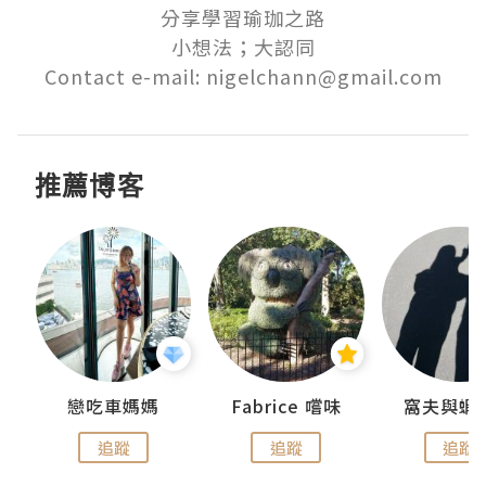
分享學習瑜珈之路

小想法；大認同

Contact e-mail: nigelchann@gmail.com
推薦博客
戀吃車媽媽
Fabrice 嚐味
窩夫與蝦
追蹤
追蹤
追蹤