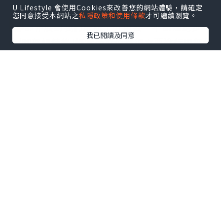
U Lifestyle 會使用Cookies來改善您的網站體驗，請確定
您同意接受本網站之
私隱政策和使用條款
才可繼續瀏覽。
腳
部伸展對我們來說十分重要，不論是跑步
我已閱讀及同意
後/腳部訓練後/經常坐或企都很需要進行腳部伸
展。肌肉愈柔軟，腿部說愈不容易被拉傷，拉
伸部位會愈舒服。這是對身體負責任的重要一
環喔！
運動後的伸展可以降低因運動帶來的肌肉酸
痛。伸展亦可以減輕疲勞，疲勞是人人都會
面對，不只有運動後，還有日常生活累積下
來的。疲勞會降低我們的體能及腦力表現。
持續做伸展可以增加柔軟度，進而減輕負責
運作的肌肉(主動肌)所承受的壓力，達到預防
疲勞的效果。
除了上述好處，常伸展也能改善不良姿勢，
提高身體的覺察能力及協調性，還能促進血