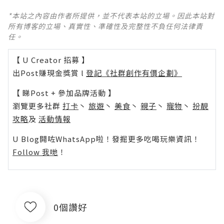
*本站之內容由作者所提供，並不代表本站的立場。因此本站對
所有博客的立場、真實性、準確性及完整性不負任何法律責
任。
【 U Creator 招募 】
出Post賺現金獎賞 l
登記《社群創作有價企劃》
【 睇Post + 參加品牌活動 】
瀏覽更多社群
打卡
丶
旅遊
丶
美食
丶
親子
丶
寵物
丶
扮靚
攻略
及
活動情報
U Blog開咗WhatsApp啦！發掘更多吃喝玩樂資訊！
Follow 我哋
！
0個讚好