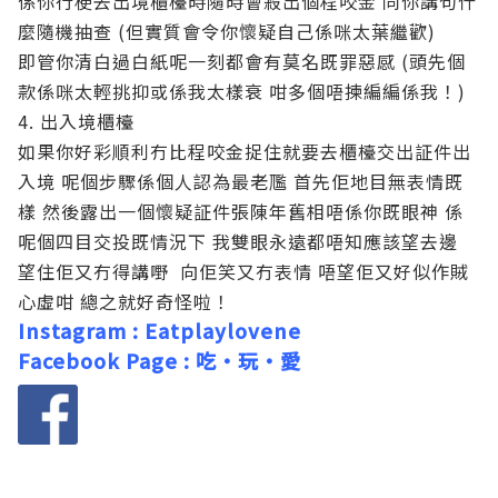
係你行梗去出境櫃檯時隨時會殺出個程咬金 同你講句什
麼隨機抽查 (但實質會令你懷疑自己係咪太葉繼歡)
即管你清白過白紙呢一刻都會有莫名既罪惡感 (頭先個
款係咪太輕挑抑或係我太樣衰 咁多個唔揀編編係我！)
4. 出入境櫃檯
如果你好彩順利冇比程咬金捉住就要去櫃檯交出証件出
入境 呢個步驟係個人認為最老尶 首先佢地目無表情既
樣 然後露出一個懷疑証件張陳年舊相唔係你既眼神 係
呢個四目交投既情況下 我雙眼永遠都唔知應該望去邊
望住佢又冇得講嘢 向佢笑又冇表情 唔望佢又好似作賊
心虛咁 總之就好奇怪啦！
Instagram : Eatplaylovene
Facebook Page : 吃・玩・愛