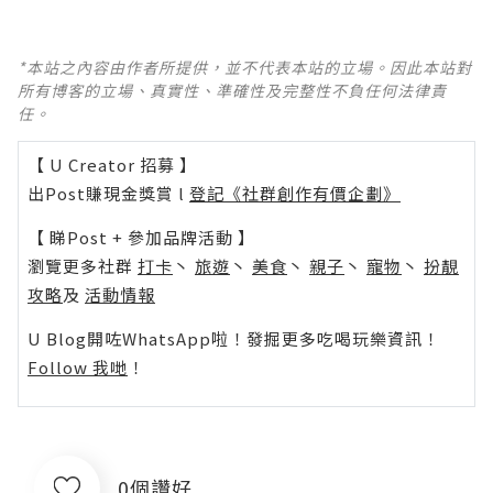
*本站之內容由作者所提供，並不代表本站的立場。因此本站對
所有博客的立場、真實性、準確性及完整性不負任何法律責
任。
【 U Creator 招募 】
出Post賺現金獎賞 l
登記《社群創作有價企劃》
【 睇Post + 參加品牌活動 】
瀏覽更多社群
打卡
丶
旅遊
丶
美食
丶
親子
丶
寵物
丶
扮靚
攻略
及
活動情報
U Blog開咗WhatsApp啦！發掘更多吃喝玩樂資訊！
Follow 我哋
！
0個讚好