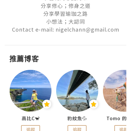
分享修心；修身之道

分享學習瑜珈之路

小想法；大認同

Contact e-mail: nigelchann@gmail.com
推薦博客
)
高比C🐒
豹紋魚💦
追蹤
追蹤
追蹤