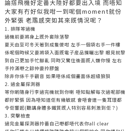
論撘飛機好定番大陸好都要出入境 而唔知
大家有冇好似我咁一到呢個moment就份
外緊張 老尶感突如其來既情況呢？
1. 排隊等過機
過機前要將身上既外套除落黎
夏天由至可冬天著到成隻儍咁 左手一個袋右手一件褸
係呢個時候又要將袋入面既電子産品摷曬出黎 眼見就黎
到自己更加手忙腳亂 同時又驚住後面既人嫌你慢 左右
手拎滿嘢之餘仲要拎膠盤
除非你係千手觀音 如果唔係成個畫面係超級狼狽
2. 過金屬探測器
等你啲隨身行李過完機就到你喇 唔知點解每次過呢部機
都好緊張 因為唔知道佢有幾敏感 會唔會連一隻耳環都
令佢響起(聽講身體多鐵質既人特別容易刺激到佢？)
3. 突擊檢查
過完金屬探測器拎番自己嘢都唔代表你all clear