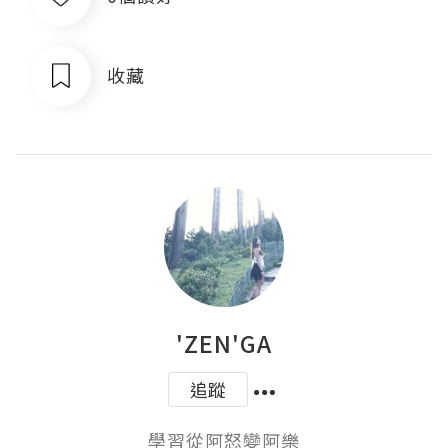
收藏
'ZEN'GA
追蹤
學習從阿怒變阿樂
