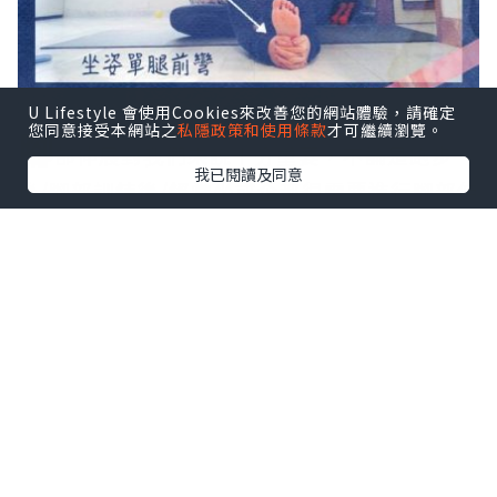
U Lifestyle 會使用Cookies來改善您的網站體驗，請確定
您同意接受本網站之
私隱政策和使用條款
才可繼續瀏覽。
腳
部伸展對我們來說十分重要，不論是跑步
我已閱讀及同意
後/腳部訓練後/經常坐或企都很需要進行腳部伸
展。肌肉愈柔軟，腿部說愈不容易被拉傷，拉
伸部位會愈舒服。這是對身體負責任的重要一
環喔！
運動後的伸展可以降低因運動帶來的肌肉酸
痛。伸展亦可以減輕疲勞，疲勞是人人都會
面對，不只有運動後，還有日常生活累積下
來的。疲勞會降低我們的體能及腦力表現。
持續做伸展可以增加柔軟度，進而減輕負責
運作的肌肉(主動肌)所承受的壓力，達到預防