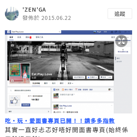
'ZEN'GA
追蹤
發佈於 2015.06.22
吃‧玩‧愛面書專頁已開！！請多多指教
其實一直好忐忑好唔好開面書專頁(始終係