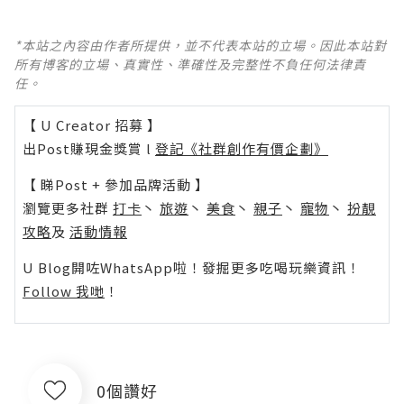
*本站之內容由作者所提供，並不代表本站的立場。因此本站對
所有博客的立場、真實性、準確性及完整性不負任何法律責
任。
【 U Creator 招募 】
出Post賺現金獎賞 l
登記《社群創作有價企劃》
【 睇Post + 參加品牌活動 】
瀏覽更多社群
打卡
丶
旅遊
丶
美食
丶
親子
丶
寵物
丶
扮靚
攻略
及
活動情報
U Blog開咗WhatsApp啦！發掘更多吃喝玩樂資訊！
Follow 我哋
！
0個讚好