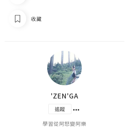
收藏
'ZEN'GA
追蹤
學習從阿怒變阿樂
