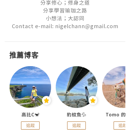
分享修心；修身之道

分享學習瑜珈之路

小想法；大認同

Contact e-mail: nigelchann@gmail.com
推薦博客
)
高比C🐒
豹紋魚💦
追蹤
追蹤
追蹤