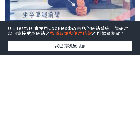
U Lifestyle 會使用Cookies來改善您的網站體驗，請確定
您同意接受本網站之
私隱政策和使用條款
才可繼續瀏覽。
腳
部伸展對我們來說十分重要，不論是跑步
我已閱讀及同意
後/腳部訓練後/經常坐或企都很需要進行腳部伸
展。肌肉愈柔軟，腿部說愈不容易被拉傷，拉
伸部位會愈舒服。這是對身體負責任的重要一
環喔！
運動後的伸展可以降低因運動帶來的肌肉酸
痛。伸展亦可以減輕疲勞，疲勞是人人都會
面對，不只有運動後，還有日常生活累積下
來的。疲勞會降低我們的體能及腦力表現。
持續做伸展可以增加柔軟度，進而減輕負責
運作的肌肉(主動肌)所承受的壓力，達到預防