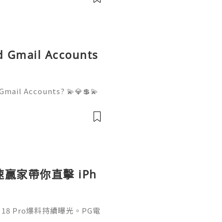
ld Gmail Accounts
Gmail Accounts? 💫💎💲💫
er Support 💫💎💲💫🌐✨💎W
💫🌐✨💎Telegram: @usadigi
igitalhub 💫💎💲💫🌐✨💎Em
贏家帶你直擊 iPh
18 Pro爆料持續曝光。PG電
圈主相機、縮小35%動態