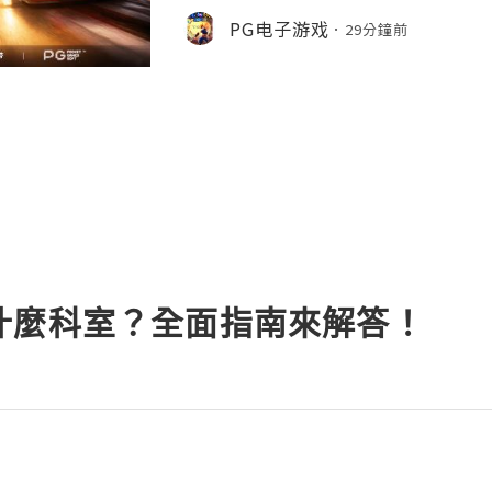
島、第二代C2自研基頻晶片及2nm製程A
PG电子游戏
29分鐘前
引不少PG極速贏家用戶提前關注。其
調整進光量，提升夜拍、人像虛化與風
螢幕占比更高，視覺體驗更沉浸。此外，iPh
果
什麼科室？全面指南來解答！