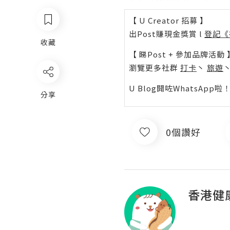
【 U Creator 招募 】
出Post賺現金獎賞 l
登記《
收藏
【 睇Post + 參加品牌活動 
瀏覽更多社群
打卡
丶
旅遊
U Blog開咗WhatsAp
分享
0個讚好
香港健