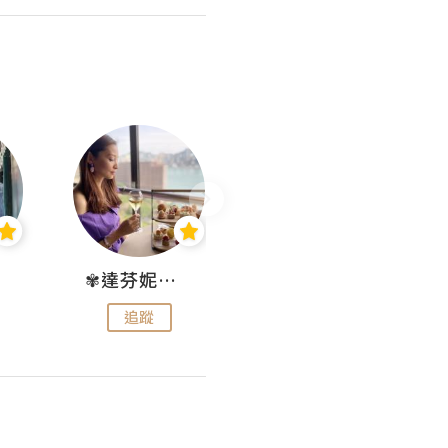
✾達芬妮•愛孩子•愛生活✾
wendysugar享受生活gogogo
追蹤
追蹤