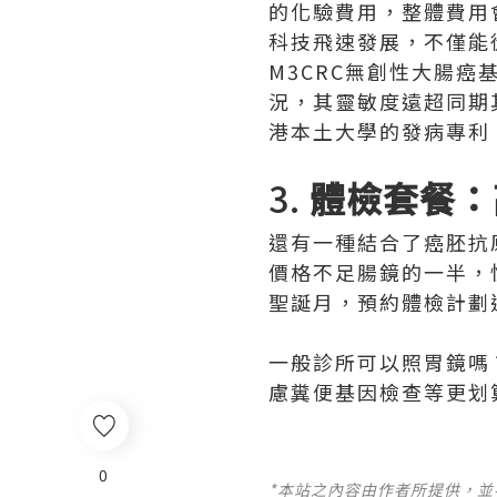
的化驗費用，整體費用
科技飛速發展，不僅能
M3CRC無創性大腸
況，其靈敏度遠超同期
港本土大學的發病專利
3.
體檢套餐：
還有一種結合了癌胚抗
價格不足腸鏡的一半，
聖誕月，預約體檢計劃
一般診所可以照胃鏡嗎
慮糞便基因檢查等更划
0
*本站之內容由作者所提供，