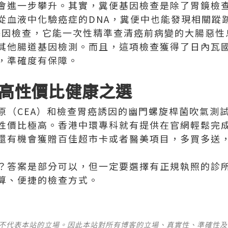
會進一步攀升。其實，糞便基因檢查是除了胃鏡檢
從血液中化驗癌症的DNA，糞便中也能發現相關蹤
癌基因檢查，它能一次性精準查清癌前病變的大腸惡
其他腸道基因檢測。而且，這項檢查獲得了日內瓦
，準確度有保障。
高性價比健康之選
原（CEA）和檢查胃癌誘因的幽門螺旋桿菌吹氣測
性價比極高。香港中環專科就有提供在官網輕鬆完
還有機會獲贈百佳超市卡或者醫美項目，多買多送
？答案是部分可以，但一定要選擇有正規執照的診
算、便捷的檢查方式。
並不代表本站的立場。因此本站對所有博客的立場、真實性、準確性