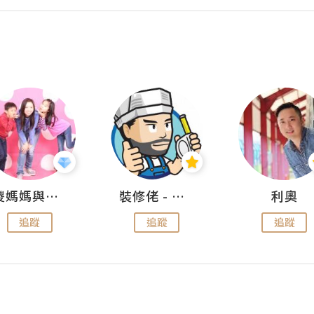
儍媽媽與兩隻小魔怪之家
裝修佬 - 香港一站式網上裝修平台
利奧
追蹤
追蹤
追蹤