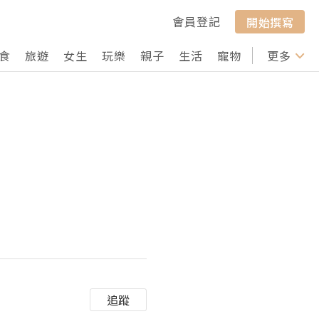
會員登記
開始撰寫
食
旅遊
女生
玩樂
親子
生活
寵物
行山
更多
打卡
追蹤