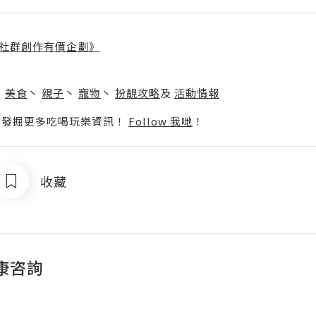
社群創作有價企劃》
】
丶
美食
丶
親子
丶
寵物
丶
扮靚攻略
及
活動情報
p啦！發掘更多吃喝玩樂資訊！
Follow 我哋
！
收藏
康咨詢