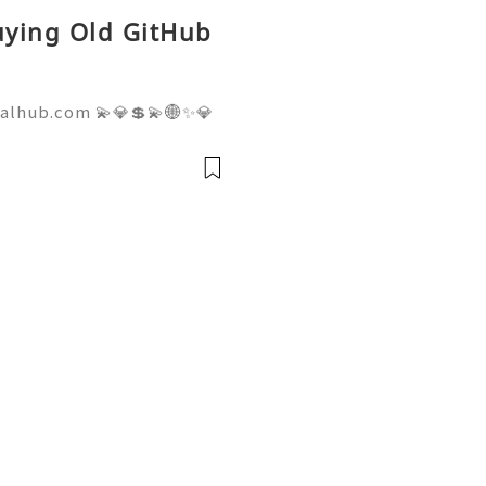
Buying Old GitHub
talhub.com 💫💎💲💫🌐✨💎
pport 💫💎💲💫🌐✨💎WhatsA
💎Telegram: @usadigitalhu
hub 💫💎💲💫🌐✨💎Email:us