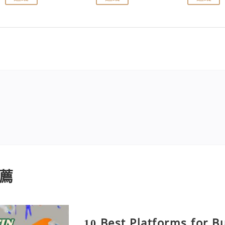
薦
10 Best Platforms for B