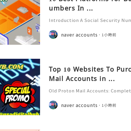
umbers In ...
Introduction A Social Security Num
e-digit identification number used
official identification, employment
naver accounts
1小時前
overnment-related pur
Top 10 Websites To Pur
Mail Accounts in ...
Old Proton Mail Accounts: Complet
ity, Features & Best Practices (202
liable 24/7 Customer Support 💫💎
naver accounts
1小時前
06) 541-7768 💫💎💲💫🌐✨💎Telegra