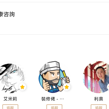
康咨詢
艾米莉
裝修佬 - 香港一站式網上裝修平台
利奧
追蹤
追蹤
追蹤