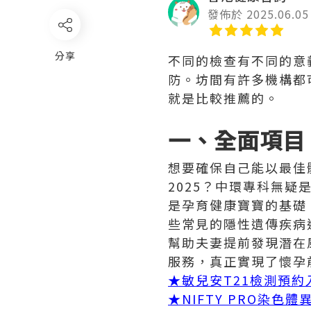
發佈於 2025.06.05
分享
不同的檢查有不同的意
防。坊間有許多機構都
就是比較推薦的。
一、全面項目
想要確保自己能以最佳
2025？中環專科無
是孕育健康寶寶的基礎
些常見的隱性遺傳疾病
幫助夫妻提前發現潛在
服務，真正實現了懷孕
★
敏兒安T21檢測預約
★
NIFTY PRO染色