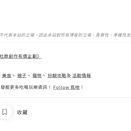
並不代表本站的立場。因此本站對所有博客的立場、真實性、準確性
社群創作有價企劃》
】
丶
美食
丶
親子
丶
寵物
丶
扮靚攻略
及
活動情報
p啦！發掘更多吃喝玩樂資訊！
Follow 我哋
！
收藏