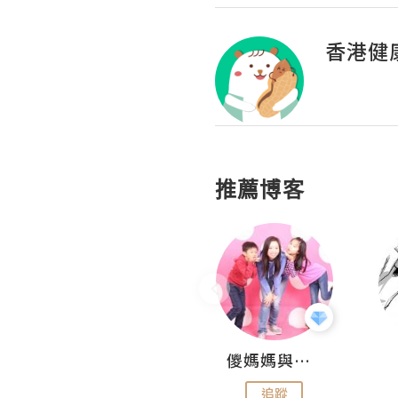
香港健
推薦博客
Hahakelly的生活點滴
儍媽媽與兩隻小魔怪之家
追蹤
追蹤