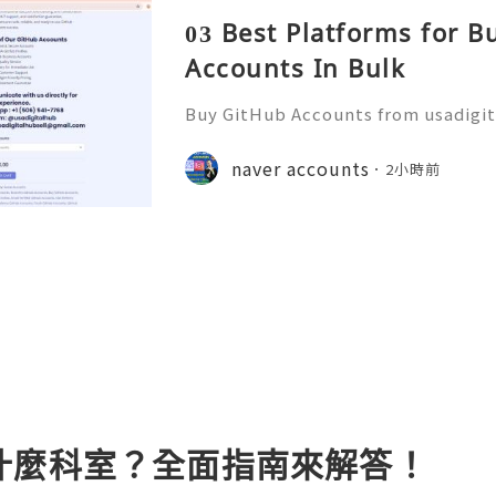
03 Best Platforms for 
Accounts In Bulk
Buy GitHub Accounts from usadigi
Fast & Reliable 24/7 Customer Su
pp :+1 (506) 541-7768 💫💎💲💫🌐✨
naver accounts
2小時前
b 💫💎💲💫🌐✨💎Discord: usadigital
什麼科室？全面指南來解答！