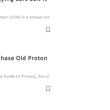
ber (SSN) is a unique nin
 in the United States for
 records, taxation, and g
chase Old Proton
e Guide to Privacy, Secur
6) 💫💎💲💫🌐✨💎Fast & Re
💲💫🌐✨💎WhatsApp :+1 (5
m: @usadig