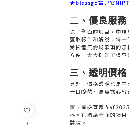
★
blessgd寶兒安NI
二、
優良服務
除了全面的項目，中環
獲取報告和解說，每一
受檢者無需爲繁瑣的流
方便，大大提升了檢查
三、
透明價格
另外，價格透明也是中
一目瞭然。無需擔心會
懷孕前檢查邊間好20
科。它憑藉全面的項目
體驗。
0