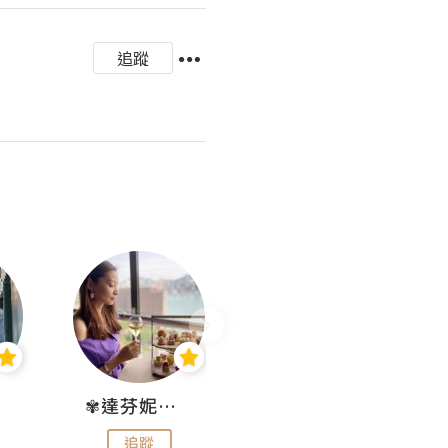
追蹤
✾達芬妮•愛孩子•愛生活✾
wendysugar享受生活gogogo
追蹤
追蹤