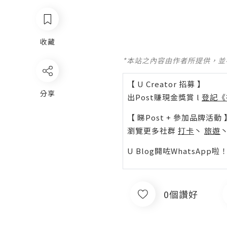
收藏
*本站之內容由作者所提供，
【 U Creator 招募 】
分享
出Post賺現金獎賞 l
登記《
【 睇Post + 參加品牌活動 
瀏覽更多社群
打卡
丶
旅遊
U Blog開咗WhatsAp
0個讚好