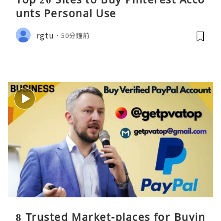
unts Personal Use
rgtu
50分鐘前
8 Trusted Market-places for Buyin