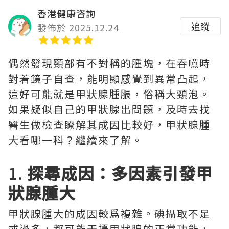
香港健康咨詢
追蹤
發佈於 2025.12.24
偶然發現頸部有不對稱的腫塊，在吞嚥時
對着鏡子自查，能明顯感覺到異常凸起，
這好可能就是甲狀腺腫脹，俗稱大頸泡。
如果疑似自己的甲狀腺出問題，及時去找
醫生做檢查瞭解其成因比較好，甲狀腺腫
大看哪一科？繼續來了解。
1.
探尋成因：多因素引發甲
狀腺腫大
甲狀腺腫大的成因較爲複雜。碘攝取不足
或過多，都可能干擾甲狀腺的正常功能，