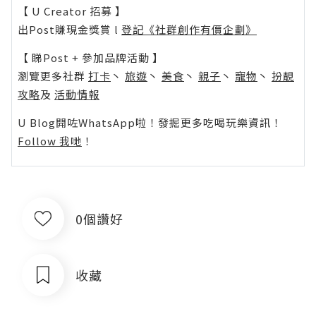
【 U Creator 招募 】
出Post賺現金獎賞 l
登記《社群創作有價企劃》
【 睇Post + 參加品牌活動 】
瀏覽更多社群
打卡
丶
旅遊
丶
美食
丶
親子
丶
寵物
丶
扮靚
攻略
及
活動情報
U Blog開咗WhatsApp啦！發掘更多吃喝玩樂資訊！
Follow 我哋
！
0個讚好
收藏