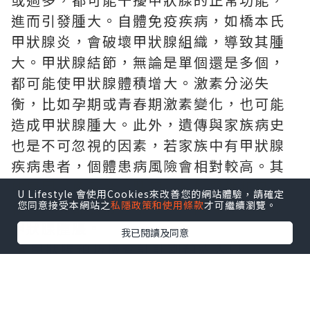
進而引發腫大。自體免疫疾病，如橋本氏
甲狀腺炎，會破壞甲狀腺組織，導致其腫
大。甲狀腺結節，無論是單個還是多個，
都可能使甲狀腺體積增大。激素分泌失
衡，比如孕期或青春期激素變化，也可能
造成甲狀腺腫大。此外，遺傳與家族病史
也是不可忽視的因素，若家族中有甲狀腺
疾病患者，個體患病風險會相對較高。其
他原因，像感染、腫瘤（包括惡性和良
U Lifestyle 會使用Cookies來改善您的網站體驗，請確定
性）、頸部放射線暴露等，同樣可能導致
您同意接受本網站之
私隱政策和使用條款
才可繼續瀏覽。
甲狀腺腫脹。
我已閱讀及同意
★
甲狀腺預防檢查計計劃預約入口
2.
明確科室：精準就醫不迷