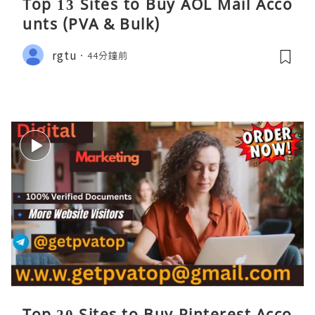
Top 13 Sites to Buy AOL Mail Acco
unts (PVA & Bulk)
rgtu
44分鐘前
Top 20 Sites to Buy Pinterest Acco