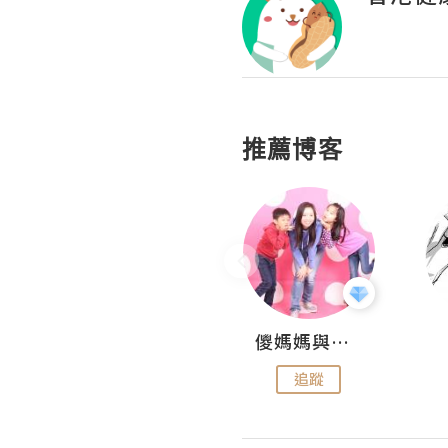
推薦博客
Hahakelly的生活點滴
儍媽媽與兩隻小魔怪之家
追蹤
追蹤