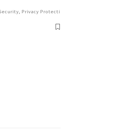
ecurity, Privacy Protecti
ment Guide (2026) 💫💎💲
mer Support 💫💎💲💫🌐✨
💲💫🌐✨💎Tele