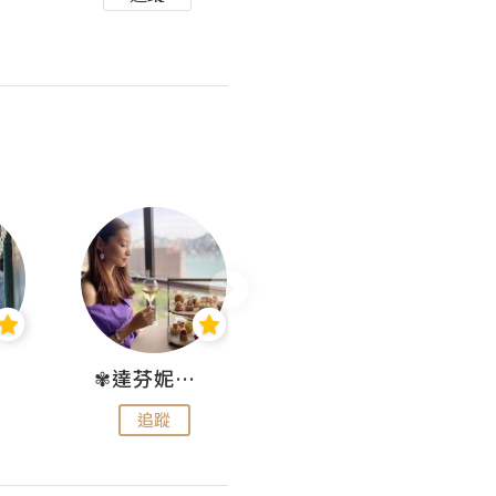
✾達芬妮•愛孩子•愛生活✾
wendysugar享受生活gogogo
追蹤
追蹤