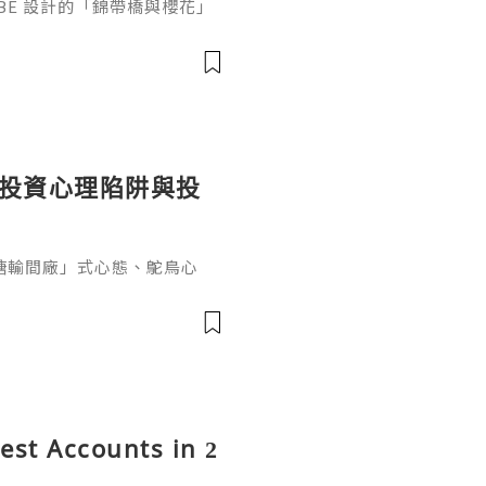
ABE 設計的「錦帶橋與櫻花」
作的酒器，推廣日本清酒文
」，於 2026 年 5 月 13
日本橋三越本店舉行的「獺祭」
藝術」中，聯同東京銀器職人
同意與日本酒文化，日現代設
個投資心理陷阱與投
糖輸間廠」式心態、鴕鳥心
ef PaPa 投資思維，幫你
資管理框架。
rest Accounts in 2