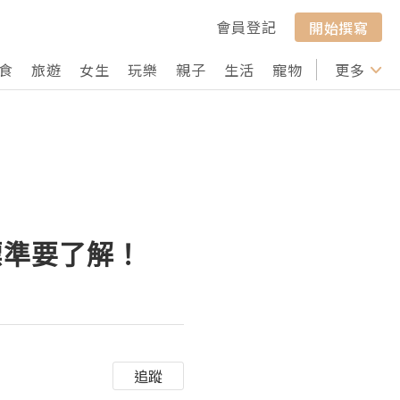
會員登記
開始撰寫
食
旅遊
女生
玩樂
親子
生活
寵物
行山
更多
打卡
標準要了解！
追蹤