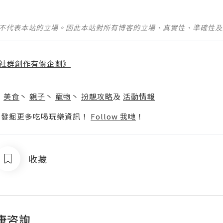
並不代表本站的立場。因此本站對所有博客的立場、真實性、準確性
社群創作有價企劃》
】
丶
美食
丶
親子
丶
寵物
丶
扮靚攻略
及
活動情報
p啦！發掘更多吃喝玩樂資訊！
Follow 我哋
！
收藏
康咨詢