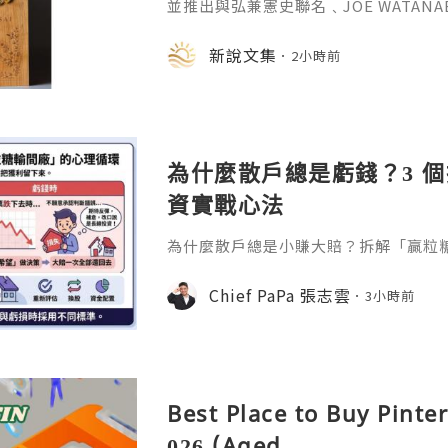
並推出與弘兼憲史聯名﹑JOE WATAN
系列﹑東京銀器製銀杯﹑與山田翔太製
化。e-moer 旗下飾品及銀器品牌「JOEKR
新說文集
2小時前
日至 26 日（週三至週二）期間，在
期間限定店——「藝術與獺祭、獺祭與
參展，展現日本手工藝之美。日本傳統
計呈
為什麼散戶總是虧錢？3 
資實戰心法
為什麼散戶總是小賺大賠？拆解「贏粒
態、套牢變長線等投資心理陷阱，結合 Chi
建立更客觀的買賣換股、換位思考與投
Chief PaPa 張志雲
3小時前
Best Place to Buy Pinte
026 (Aged .. ...