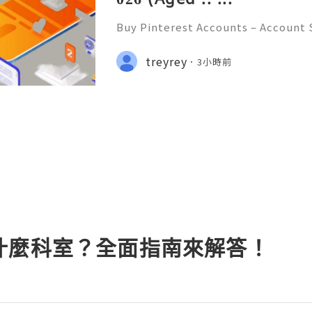
Buy Pinterest Accounts – Account S
on & Responsible Platform Manage
💫🌐✨💎Fast & Reliable 24/7 Custo
treyrey
3小時前
💎WhatsApp :+1 (506) 541-7768 💫
什麼科室？全面指南來解答！