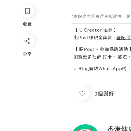
*本站之內容由作者所提供，
收藏
【 U Creator 招募 】
出Post賺現金獎賞 l
登記《
【 睇Post + 參加品牌活動 
分享
瀏覽更多社群
打卡
丶
旅遊
U Blog開咗WhatsAp
0個讚好
香港健