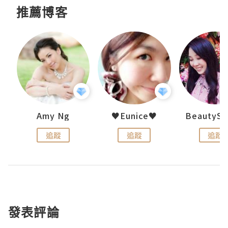
推薦博客
h 夏沫
Amy Ng
♥Eunice♥
追蹤
追蹤
追蹤
發表評論