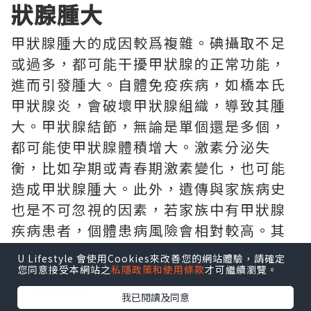
狀腺腫大
甲狀腺腫大的成因較爲複雜。碘攝取不足
或過多，都可能干擾甲狀腺的正常功能，
進而引發腫大。自體免疫疾病，如橋本氏
甲狀腺炎，會破壞甲狀腺組織，導致其腫
大。甲狀腺結節，無論是單個還是多個，
都可能使甲狀腺體積增大。激素分泌失
衡，比如孕期或青春期激素變化，也可能
造成甲狀腺腫大。此外，遺傳與家族病史
也是不可忽視的因素，若家族中有甲狀腺
疾病患者，個體患病風險會相對較高。其
他原因，像感染、腫瘤（包括惡性和良
U Lifestyle 會使用Cookies來改善您的網站體驗，請確定
性）、頸部放射線暴露等，同樣可能導致
您同意接受本網站之
私隱政策和使用條款
才可繼續瀏覽。
甲狀腺腫脹。
我已閱讀及同意