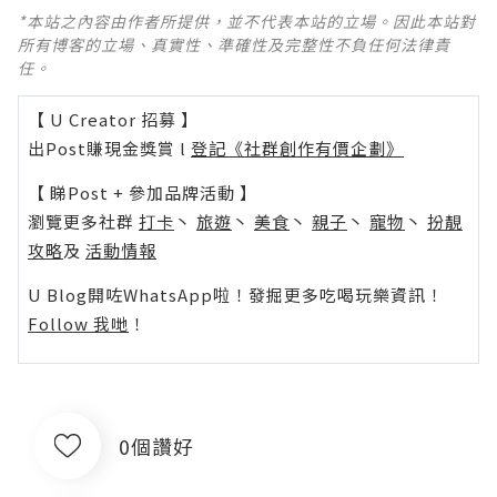
*本站之內容由作者所提供，並不代表本站的立場。因此本站對
所有博客的立場、真實性、準確性及完整性不負任何法律責
任。
【 U Creator 招募 】
出Post賺現金獎賞 l
登記《社群創作有價企劃》
【 睇Post + 參加品牌活動 】
瀏覽更多社群
打卡
丶
旅遊
丶
美食
丶
親子
丶
寵物
丶
扮靚
攻略
及
活動情報
U Blog開咗WhatsApp啦！發掘更多吃喝玩樂資訊！
Follow 我哋
！
0個讚好