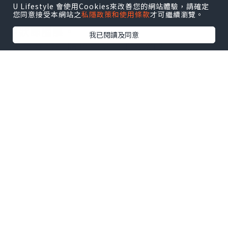
他原因，像感染、腫瘤（包括惡性和良
U Lifestyle 會使用Cookies來改善您的網站體驗，請確定
性）、頸部放射線暴露等，同樣可能導致
您同意接受本網站之
私隱政策和使用條款
才可繼續瀏覽。
甲狀腺腫脹。
我已閱讀及同意
★
甲狀腺預防檢查計計劃預約入口
2.
明確科室：精準就醫不迷
茫
甲狀腺腫大看哪一科？甲狀腺腫大病屬於
外科範疇，若醫院設有甲狀腺外科，可直
接前往就診。同時，甲狀腺疾病也屬於內
分泌疾病，內分泌科也是不錯的選擇。部
分醫院整合了相關科室，設有甲狀腺及內
分泌外科中心，患者可在此得到更全面的
診療。若選擇私營醫療，無需掛號，提前
預約即可。例如香港中環專科有甲狀腺預