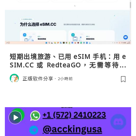
短期出境旅游、已用 eSIM 手机：用 e
SIM.CC 或 RedteaGO，无需等待收
货。需要“当地号码 + 通话短信”（如
正版软件分享
2小時前
打车、外卖、客户联络）：优先 Redt
eaGO（明确提供通话短信套餐）。长