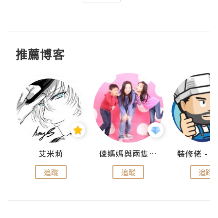
推薦博客
點滴
艾米莉
儍媽媽與兩隻小魔怪之家
追蹤
追蹤
追蹤