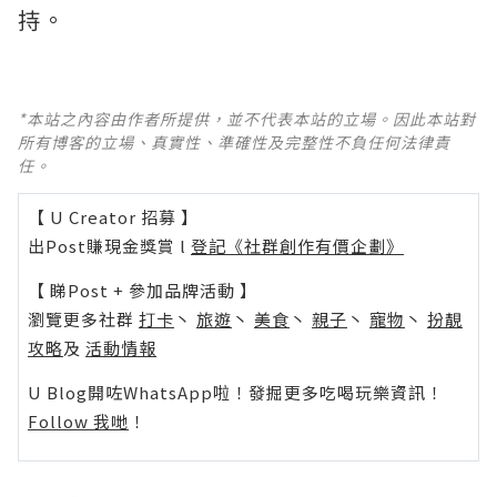
持。
*本站之內容由作者所提供，並不代表本站的立場。因此本站對
所有博客的立場、真實性、準確性及完整性不負任何法律責
任。
【 U Creator 招募 】
出Post賺現金獎賞 l
登記《社群創作有價企劃》
【 睇Post + 參加品牌活動 】
瀏覽更多社群
打卡
丶
旅遊
丶
美食
丶
親子
丶
寵物
丶
扮靚
攻略
及
活動情報
U Blog開咗WhatsApp啦！發掘更多吃喝玩樂資訊！
Follow 我哋
！