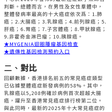
判斷。總體而言，在男性及女性羣體中，
整體發病率最高的十大癌症依次爲：1.肺
癌；2.大腸癌；3.乳腺癌；4.前列腺癌；5.
肝癌；6.胃癌；7.子宮體癌；8.甲狀腺癌；
9.非霍奇金淋巴瘤；10.胰腺癌。
★
MYGENIA迴圈腫瘤基因檢查
★
遺傳性基因檢測預約入口
二、
對比
回顧數據，香港排名前五的常見癌症類型
已佔據整體癌症新發病例的58%。其中，
乳腺癌以5,208例確診病例首次超越大腸
癌，躍升至香港常見癌症排行榜第二位。
與此同時，最新的2025年十大常見癌症的