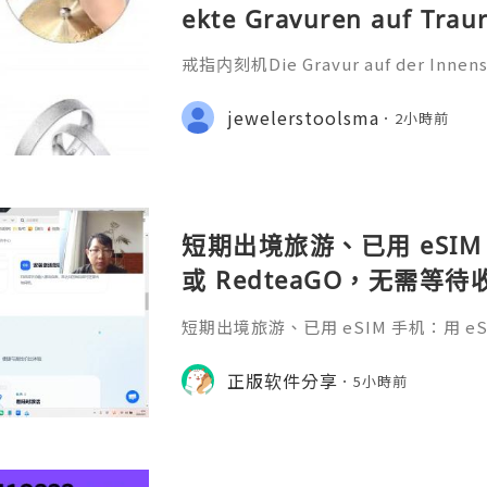
ekte Gravuren auf Trau
戒指内刻机Die Gravur auf der Innensei
ehr als nur eine technische Bearbei
iche Botschaft, die oft ein Datum
jewelerstoolsma
2小時前
nderen Satz oder ein Symb
短期出境旅游、已用 eSIM 
或 RedteaGO，无需等
码 + 通话短信”（如打车
短期出境旅游、已用 eSIM 手机：用 eSIM
络）：优先 RedteaGO
等待收货。需要“当地号码 + 通话短
络）：优先 RedteaGO（明确提供
正版软件分享
餐）。长
5小時前
公数字游民，或手机不支持 eSIM：用 
方便在不同国家切换号码与套餐 全球流量卡 ht
o.com/?c=q4apir8k