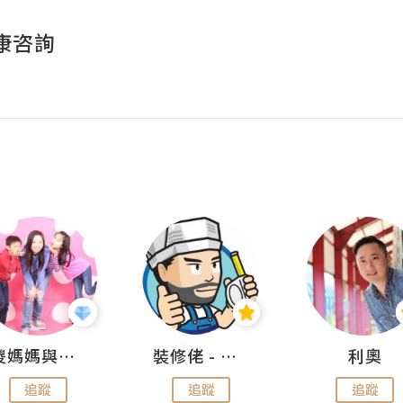
康咨詢
儍媽媽與兩隻小魔怪之家
裝修佬 - 香港一站式網上裝修平台
利奧
追蹤
追蹤
追蹤