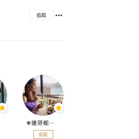
追蹤
✾達芬妮•愛孩子•愛生活✾
wendysugar享受生活gogogo
追蹤
追蹤