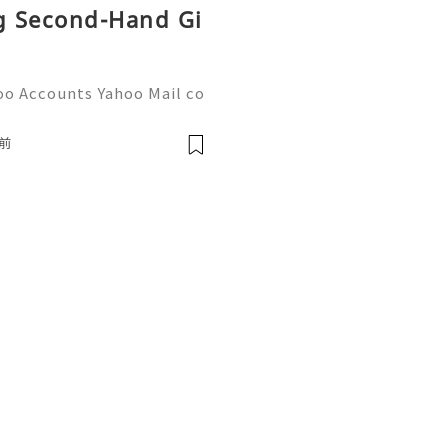
ng Second-Hand Gi
oo Accounts Yahoo Mail co
people worldwide for pers
respondence, and online a
前