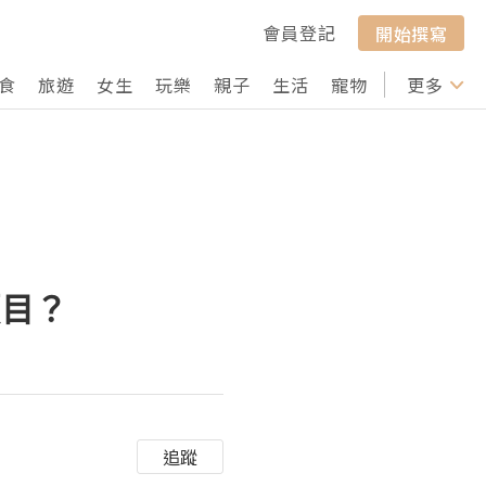
會員登記
開始撰寫
食
旅遊
女生
玩樂
親子
生活
寵物
行山
更多
打卡
項目？
追蹤