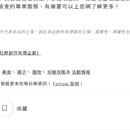
檢查的專業服務，有需要可以上官網了解更多！
並不代表本站的立場。因此本站對所有博客的立場、真實性、準確性
社群創作有價企劃》
】
丶
美食
丶
親子
丶
寵物
丶
扮靚攻略
及
活動情報
p啦！發掘更多吃喝玩樂資訊！
Follow 我哋
！
收藏