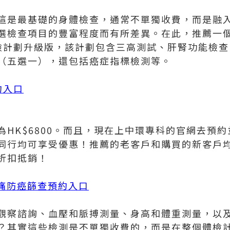
這是最基礎的身體檢查，通常不單獨收費，而是融
選檢查項目的豐富程度而有所差異。在此，推薦一
檢計劃升級版，該計劃包含三高測試、肝腎功能檢查
（五選一），還包括癌症指標檢測等。
約入口
為HK$6800。而且，現在上中環專科的官網去預
同行均可享受優惠！推薦的老客戶和購買的新客戶
折扣抵銷！
無痛防癌篩查預約入口
觀察諮詢、血壓和脈搏測量、身高和體重測量，以
？其實這些檢測是不單獨收費的，而是在整個體檢