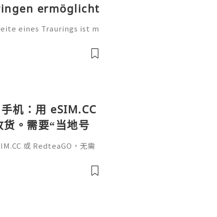
ringen ermöglicht
te eines Traurings ist m
tung. Sie ist eine persönl
, einen Namen, einen beso
手机：用 eSIM.CC
待收货。需要“当地号
、外卖、客户联
.CC 或 RedteaGO，无需
（明确提供通话短信套
信”（如打车、外卖、客户联
通话短信套餐）。长期多国移动办
Xesim，一次收货长期使用，
tps://esim.redteag