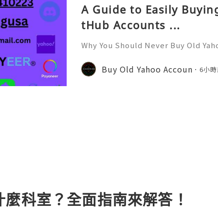
A Guide to Easily Buyi
tHub Accounts ...
Why You Should Never Buy Old Yah
ntinues to be used by millions of 
onal communication, business cor
Buy Old Yahoo Accoun
6小時
ccount recovery. Because of
什麼科室？全面指南來解答！