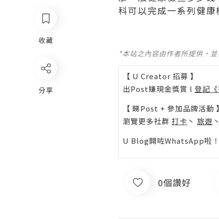
科可以完成一系列健康
收藏
*本站之內容由作者所提供，
【 U Creator 招募 】
出Post賺現金獎賞 l
登記《
分享
【 睇Post + 參加品牌活動 
瀏覽更多社群
打卡
丶
旅遊
U Blog開咗WhatsAp
0個讚好