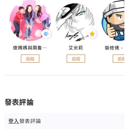
點滴
儍媽媽與兩隻小魔怪之家
艾米莉
追蹤
追蹤
追蹤
發表評論
登入
發表評論