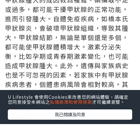
或過多，都可能干擾甲狀腺的正常功能，
進而引發腫大。自體免疫疾病，如橋本氏
甲狀腺炎，會破壞甲狀腺組織，導致其腫
大。甲狀腺結節，無論是單個還是多個，
都可能使甲狀腺體積增大。激素分泌失
衡，比如孕期或青春期激素變化，也可能
造成甲狀腺腫大。此外，遺傳與家族病史
也是不可忽視的因素，若家族中有甲狀腺
疾病患者，個體患病風險會相對較高。其
他原因，像感染、腫瘤（包括惡性和良
U Lifestyle 會使用Cookies來改善您的網站體驗，請確定
性）、頸部放射線暴露等，同樣可能導致
您同意接受本網站之
私隱政策和使用條款
才可繼續瀏覽。
甲狀腺腫脹。
我已閱讀及同意
★
甲狀腺預防檢查計計劃預約入口