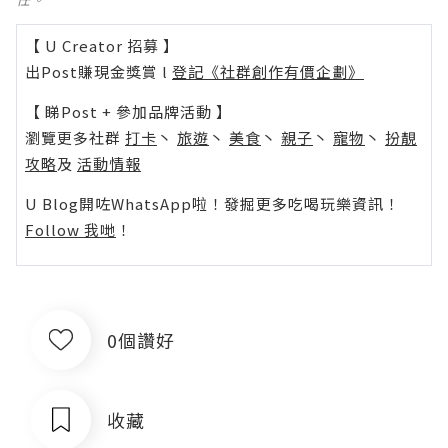
【 U Creator 招募 】
出Post賺現金獎賞 l
登記《社群創作有價企劃》
【 睇Post + 參加品牌活動 】
瀏覽更多社群
打卡
丶
旅遊
丶
美食
丶
親子
丶
寵物
丶
扮靚
攻略
及
活動情報
U Blog開咗WhatsApp啦！發掘更多吃喝玩樂資訊！
Follow 我哋
！
0個讚好
收藏