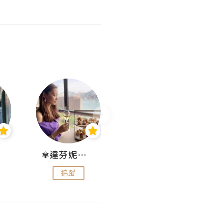
✾達芬妮•愛孩子•愛生活✾
wendysugar享受生活gogogo
追蹤
追蹤