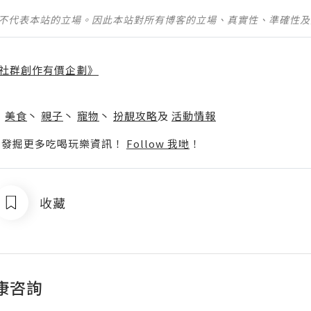
並不代表本站的立場。因此本站對所有博客的立場、真實性、準確性
社群創作有價企劃》
】
丶
美食
丶
親子
丶
寵物
丶
扮靚攻略
及
活動情報
p啦！發掘更多吃喝玩樂資訊！
Follow 我哋
！
收藏
康咨詢