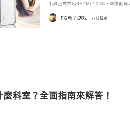
小米正式推出REDMI 17 5G，新機配備7
0Hz高更新率螢幕及45W快充，滿足
求。對於喜歡PG手遊的玩家來說，REDM
PG电子游戏
27分鐘前
續航力，可帶來更穩定的遊戲體驗，暢
時，無需頻繁充電，遊戲過程更加流暢
供羽霧白、星岩黑、冷霧藍三種配色，機
什麼科室？全面指南來解答！