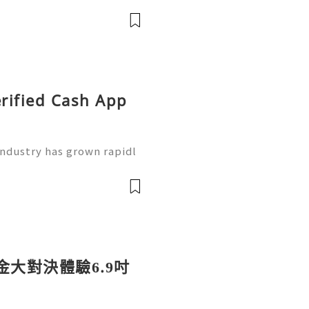
eceive payments, and ma
erified Cash App
industry has grown rapidl
 an important part of ever
ayment applications for s
賞金大對決體驗6.9吋