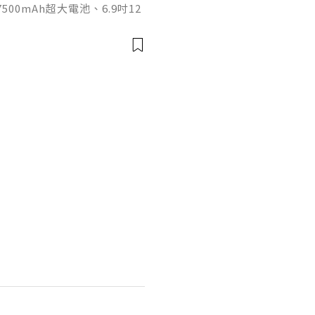
500mAh超大電池、6.9吋12
日常娛樂、影音與長時間使用需
I 17 5G的大螢幕搭配超長
玩PG熱門遊戲《賞金大對決》
。外觀採用直角中框設計，提
身厚度8.15mm，並配備側