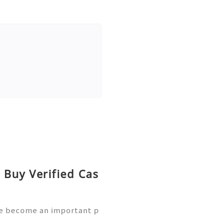
 Buy Verified Cas
ve become an important p
ons of people use mobile pa