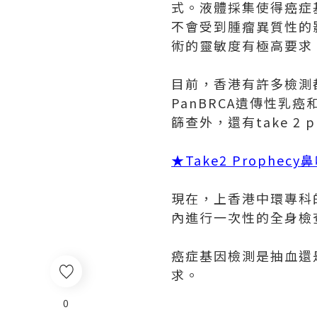
式。液體採集使得癌症
不會受到腫瘤異質性的
術的靈敏度有極高要求
目前，香港有許多檢測
PanBRCA遺傳性乳
篩查外，還有take 2
★
Take2 Prophe
現在，上香港中環專科
內進行一次性的全身檢
癌症基因檢測是抽血還
求。
0