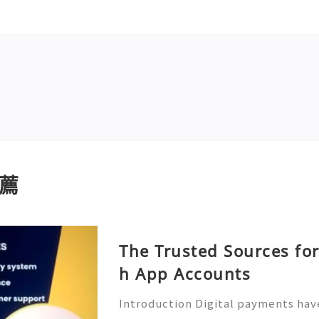
薦
The Trusted Sources for
h App Accounts
Introduction Digital payments ha
art of modern financial life. Milli