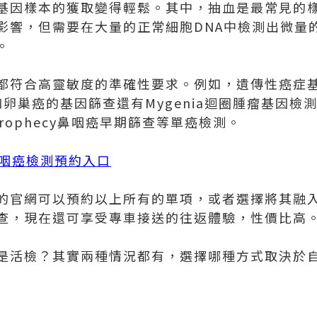
基因樣本的獲取變得輕鬆。其中，抽血是最常見的
影響，但需要在大量的正常細胞DNA中檢測出微量的
。
都符合高靈敏度的準確性要求。例如，遺傳性癌症
癌和卵巢癌的基因篩查還有Mygenia迴圈腫瘤基因
 prophecy鼻咽癌早期篩查等單癌檢測。
cy鼻咽癌檢測預約入口
的官網可以預約以上所有的單項，或者選擇將其融
查，現在還可享受專車接送的往返體驗，性價比高
是活檢？其實兩種情況都有，選擇哪種方式取決於