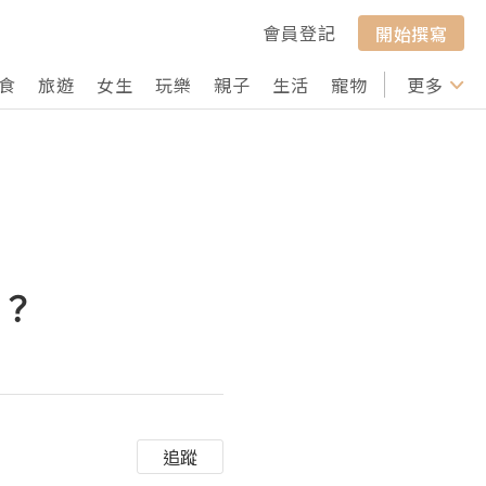
會員登記
開始撰寫
食
旅遊
女生
玩樂
親子
生活
寵物
行山
更多
打卡
哪？
追蹤