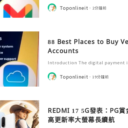
yment platforms to send money, r
Toponlineit
2分鐘前
nage daily transactions qui
88 Best Places to Buy V
Accounts
Introduction The digital payment 
y, making online financial services
yday life. People now use mobile p
Toponlineit
19分鐘前
ending money, receivin
REDMI 17 5G發表：PG
高更新率大螢幕長續航