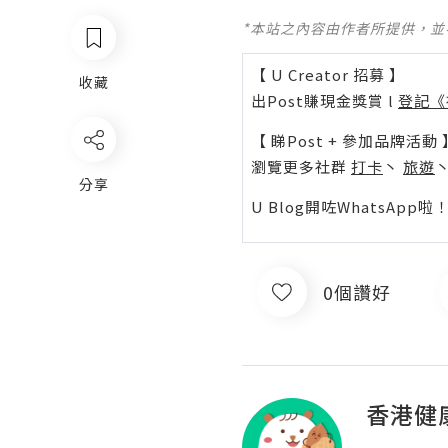
*本站之內容由作者所提供，
【 U Creator 招募 】
收藏
出Post賺現金獎賞 l
登記《
【 睇Post + 參加品牌活動 
瀏覽更多社群
打卡
丶
旅遊
分享
U Blog開咗WhatsAp
0個讚好
香港健