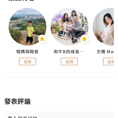
 Swan
暟媽與暟爸
和牛B的成長日記
文珊 ManS
追蹤
追蹤
追蹤
發表評論