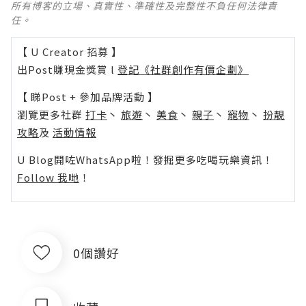
所有博客的立場、真實性、準確性及完整性不負任何法律責
任。
【 U Creator 招募 】
出Post賺現金獎賞 l
登記《社群創作有價企劃》
【 睇Post + 參加品牌活動 】
瀏覽更多社群
打卡
丶
旅遊
丶
美食
丶
親子
丶
寵物
丶
扮靚
攻略
及
活動情報
U Blog開咗WhatsApp啦！發掘更多吃喝玩樂資訊！
Follow 我哋
！
0個讚好