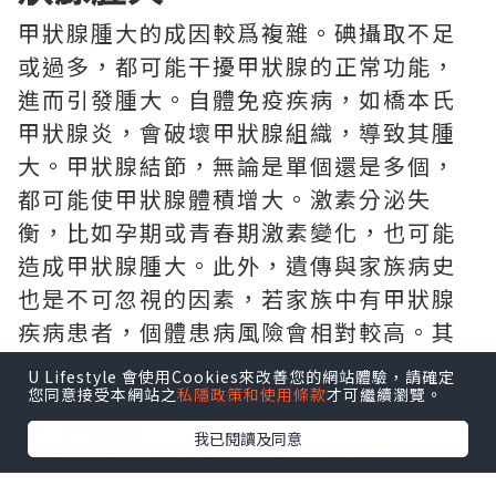
甲狀腺腫大的成因較爲複雜。碘攝取不足
或過多，都可能干擾甲狀腺的正常功能，
進而引發腫大。自體免疫疾病，如橋本氏
甲狀腺炎，會破壞甲狀腺組織，導致其腫
大。甲狀腺結節，無論是單個還是多個，
都可能使甲狀腺體積增大。激素分泌失
衡，比如孕期或青春期激素變化，也可能
造成甲狀腺腫大。此外，遺傳與家族病史
也是不可忽視的因素，若家族中有甲狀腺
疾病患者，個體患病風險會相對較高。其
他原因，像感染、腫瘤（包括惡性和良
U Lifestyle 會使用Cookies來改善您的網站體驗，請確定
性）、頸部放射線暴露等，同樣可能導致
您同意接受本網站之
私隱政策和使用條款
才可繼續瀏覽。
甲狀腺腫脹。
我已閱讀及同意
★
甲狀腺預防檢查計計劃預約入口