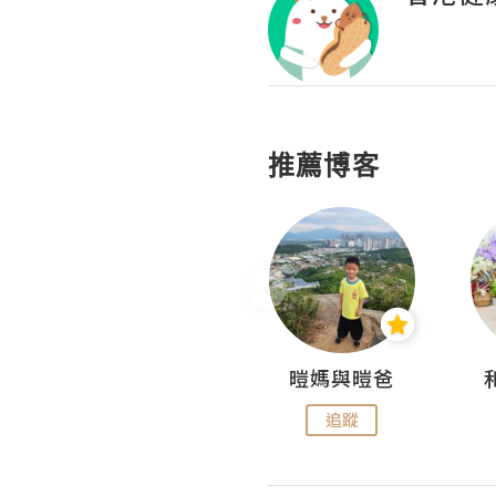
推薦博客
Miss Swan Swan
暟媽與暟爸
追蹤
追蹤