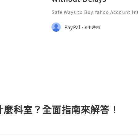
Safe Ways to Buy Yahoo Account In
unts In today's digital world, havi
t is essential. Yahoo accounts ser
PayPal
6小時前
cation, online services
什麼科室？全面指南來解答！