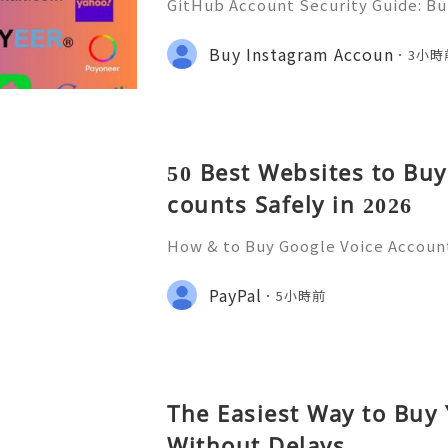
GitHub Account Security Guide: Bui
Protect Your Developer Identity Gi
d's leading platforms for softwar
Buy Instagram Accoun
3小時
ration. Millions of develo
50 Best Websites to Buy
counts Safely in 2026
How & to Buy Google Voice Account
juggling multiple phone numbers f
use? Google Voice might just be th
PayPal
5小時前
versatile service not o
The Easiest Way to Buy
Without Delays