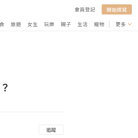
會員登記
開始撰寫
食
旅遊
女生
玩樂
親子
生活
寵物
行山
更多
打卡
查？
追蹤