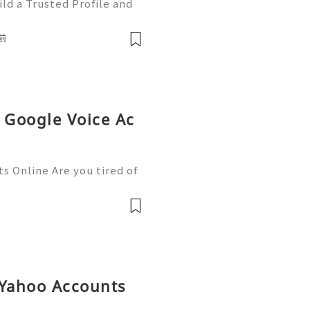
ld a Trusted Profile and
tHub is one of the worl
e development and collabo
前
 Google Voice Ac
s Online Are you tired of
or personal and business
e solution you need. This
 Yahoo Accounts