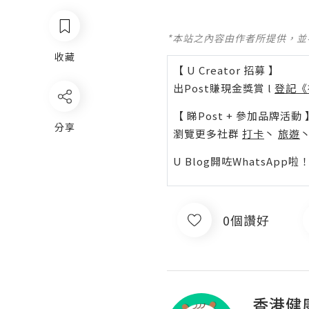
*本站之內容由作者所提供，
收藏
【 U Creator 招募 】
出Post賺現金獎賞 l
登記《
【 睇Post + 參加品牌活動 
分享
瀏覽更多社群
打卡
丶
旅遊
U Blog開咗WhatsAp
0個讚好
香港健