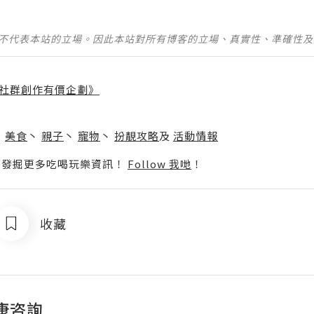
並不代表本站的立場。因此本站對所有博客的立場、真實性、準確性
社群創作有價企劃》
】
丶
美食
丶
親子
丶
寵物
丶
扮靚攻略
及
活動情報
p啦！發掘更多吃喝玩樂資訊！
Follow 我哋
！
收藏
康咨詢