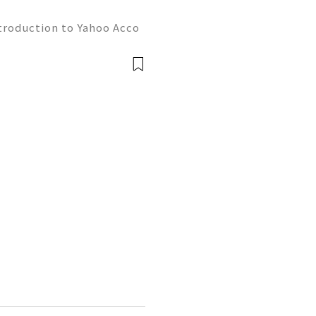
troduction to Yahoo Acco
ng a reliable email accoun
ve as gateways to communi