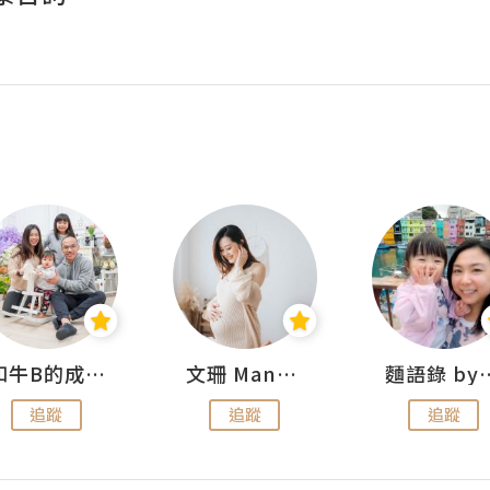
和牛B的成長日記
文珊 ManShan
麵語錄 by
追蹤
追蹤
追蹤