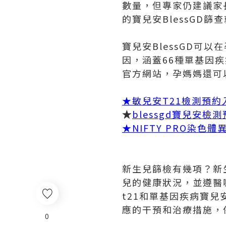
數量，但專家仍建議家
的寶兒安BlessGD篩
寶兒安BlessGD可
因，涵蓋66種單基因
官方網站，孕媽媽還可以
★
敏兒安T21檢測預約
★
blessgd寶兒安檢
★
NIFTY PRO染色
新生兒篩檢有幾項？新
兒的健康狀況，並遵醫
t21和單基因疾病寶兒
應的干預和治療措施，
0