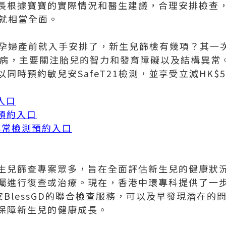
長根據寶寶的實際情況和醫生建議，合理安排檢查
查就相當全面。
以在孕婦產前就入手安排了，新生兒篩檢有幾項？其一
疾病，主要關注胎兒的智力和發育障礙以及結構異常
同時預約敏兒安SafeT21檢測，並享受立減HK$5
入口
測預約入口
體異常檢測預約入口
生兒篩查專案眾多，旨在全面評估新生兒的健康狀
囑進行復查或治療。現在，香港中環專科提供了一
安BlessGD的聯合檢查服務，可以及早發現潛在
保障新生兒的健康成長。