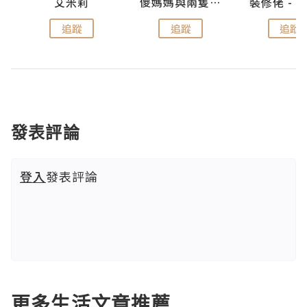
點滴
艾米莉
儍媽媽與兩隻小魔怪之家
追蹤
追蹤
追蹤
發表評論
登入
發表評論
更多生活文章推薦