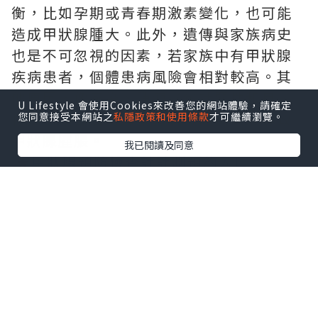
衡，比如孕期或青春期激素變化，也可能
造成甲狀腺腫大。此外，遺傳與家族病史
也是不可忽視的因素，若家族中有甲狀腺
疾病患者，個體患病風險會相對較高。其
他原因，像感染、腫瘤（包括惡性和良
U Lifestyle 會使用Cookies來改善您的網站體驗，請確定
性）、頸部放射線暴露等，同樣可能導致
您同意接受本網站之
私隱政策和使用條款
才可繼續瀏覽。
甲狀腺腫脹。
我已閱讀及同意
★
甲狀腺預防檢查計計劃預約入口
2.
明確科室：精準就醫不迷
茫
甲狀腺腫大看哪一科？甲狀腺腫大病屬於
外科範疇，若醫院設有甲狀腺外科，可直
接前往就診。同時，甲狀腺疾病也屬於內