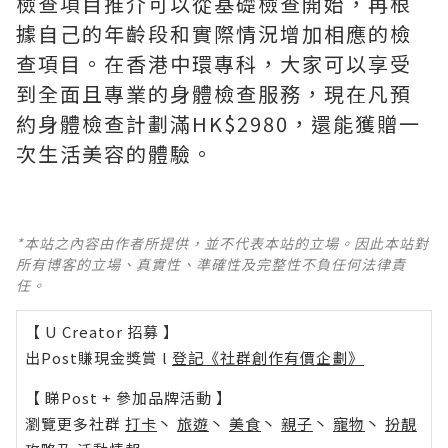
檢查項目推介可以從基礎檢查開始，再根
據自己的年齡段和實際情況增加相應的檢
查項目。在香港中環專科，大家可以享受
到全面且專業的身體檢查服務，現在凡預
約身體檢查計劃滿HK$2980，還能獲贈一
次生活美容的體驗。
*本站之內容由作者所提供，並不代表本站的立場。因此本站對
所有博客的立場、真實性、準確性及完整性不負任何法律責
任。
【 U Creator 招募 】
出Post賺現金獎賞 l
登記《社群創作有價企劃》
【 睇Post + 參加品牌活動 】
瀏覽更多社群
打卡
丶
旅遊
丶
美食
丶
親子
丶
寵物
丶
扮靚