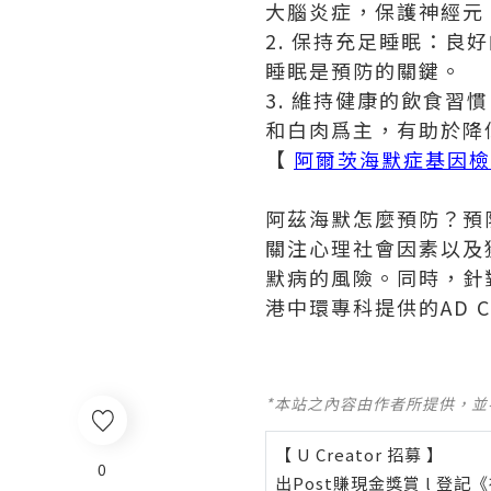
大腦炎症，保護神經元
2. 保持充足睡眠：良
睡眠是預防的關鍵。
3. 維持健康的飲食
和白肉爲主，有助於降
【
阿爾茨海默症基因檢
阿茲海默怎麼預防？預
關注心理社會因素以及
默病的風險。同時，針
港中環專科提供的AD 
*本站之內容由作者所提供，
【 U Creator 招募 】
0
出Post賺現金獎賞 l
登記《