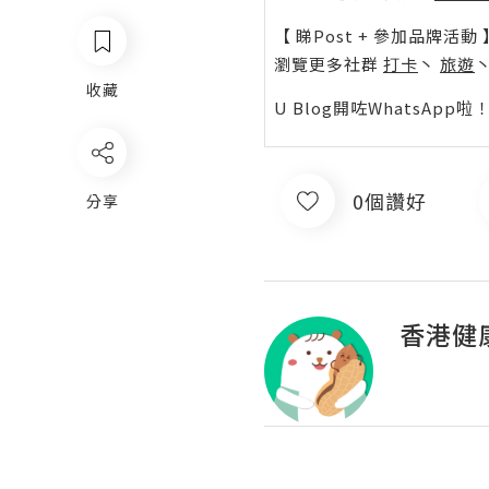
【 睇Post + 參加品牌活動 
瀏覽更多社群
打卡
丶
旅遊
收藏
U Blog開咗WhatsAp
0個讚好
分享
香港健