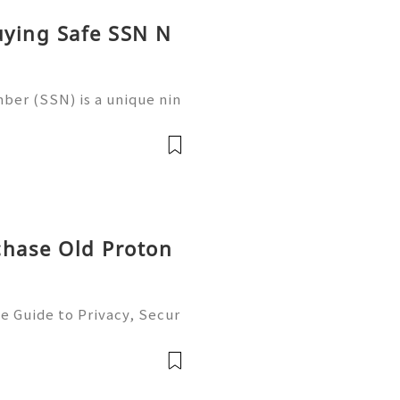
uying Safe SSN N
ber (SSN) is a unique nin
 in the United States for
 records, taxation, and g
chase Old Proton
e Guide to Privacy, Secur
6) 💫💎💲💫🌐✨💎Fast & Re
💲💫🌐✨💎WhatsApp :+1 (5
m: @usadig