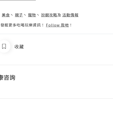
】
丶
美食
丶
親子
丶
寵物
丶
扮靚攻略
及
活動情報
p啦！發掘更多吃喝玩樂資訊！
Follow 我哋
！
收藏
康咨詢