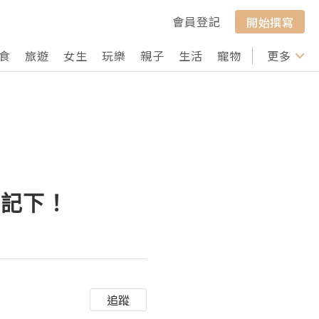
會員登記
開始撰寫
食
旅遊
女生
玩樂
親子
生活
寵物
行山
更多
打卡
要記下！
追蹤