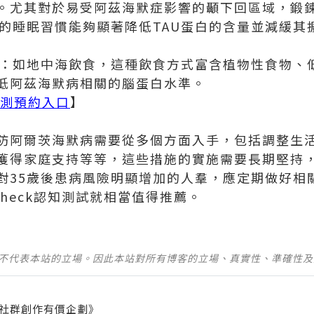
。尤其對於易受阿茲海默症影響的顳下回區域，鍛
好的睡眠習慣能夠顯著降低TAU蛋白的含量並減緩其
習慣：如地中海飲食，這種飲食方式富含植物性食物、
低阿茲海默病相關的腦蛋白水準。
測預約入口
】
防阿爾茨海默病需要從多個方面入手，包括調整生
獲得家庭支持等等，這些措施的實施需要長期堅持
對35歲後患病風險明顯增加的人羣，應定期做好相
Check認知測試就相當值得推薦。
並不代表本站的立場。因此本站對所有博客的立場、真實性、準確性
社群創作有價企劃》