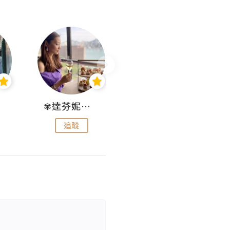
✾達芬妮•愛孩子•愛生活✾
wendysugar享受生活gogogo
追蹤
追蹤