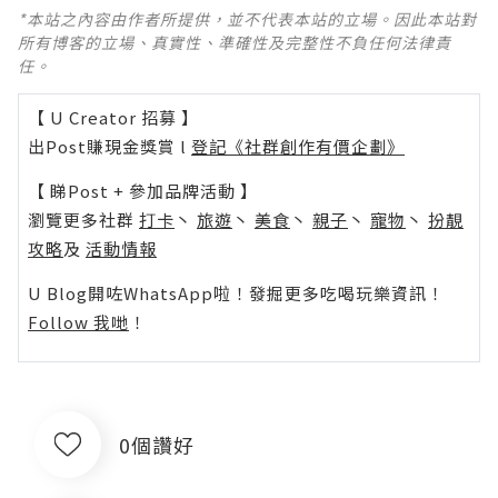
*本站之內容由作者所提供，並不代表本站的立場。因此本站對
所有博客的立場、真實性、準確性及完整性不負任何法律責
任。
【 U Creator 招募 】
出Post賺現金獎賞 l
登記《社群創作有價企劃》
【 睇Post + 參加品牌活動 】
瀏覽更多社群
打卡
丶
旅遊
丶
美食
丶
親子
丶
寵物
丶
扮靚
攻略
及
活動情報
U Blog開咗WhatsApp啦！發掘更多吃喝玩樂資訊！
Follow 我哋
！
0個讚好