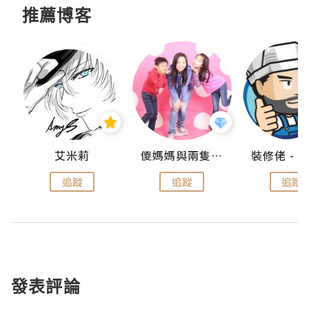
推薦博客
點滴
艾米莉
儍媽媽與兩隻小魔怪之家
追蹤
追蹤
追蹤
發表評論