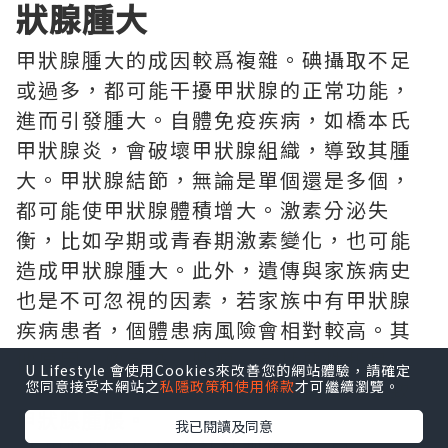
狀腺腫大
甲狀腺腫大的成因較爲複雜。碘攝取不足
或過多，都可能干擾甲狀腺的正常功能，
進而引發腫大。自體免疫疾病，如橋本氏
甲狀腺炎，會破壞甲狀腺組織，導致其腫
大。甲狀腺結節，無論是單個還是多個，
都可能使甲狀腺體積增大。激素分泌失
衡，比如孕期或青春期激素變化，也可能
造成甲狀腺腫大。此外，遺傳與家族病史
也是不可忽視的因素，若家族中有甲狀腺
疾病患者，個體患病風險會相對較高。其
他原因，像感染、腫瘤（包括惡性和良
U Lifestyle 會使用Cookies來改善您的網站體驗，請確定
性）、頸部放射線暴露等，同樣可能導致
您同意接受本網站之
私隱政策和使用條款
才可繼續瀏覽。
甲狀腺腫脹。
我已閱讀及同意