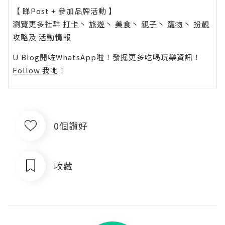
【 睇Post + 參加品牌活動 】
瀏覽更多社群
打卡
丶
旅遊
丶
美食
丶
親子
丶
寵物
丶
扮靚
攻略
及
活動情報
U Blog開咗WhatsApp啦！發掘更多吃喝玩樂資訊！
Follow 我哋
！
0個讚好
收藏