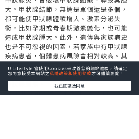
大。甲狀腺結節，無論是單個還是多個，
都可能使甲狀腺體積增大。激素分泌失
衡，比如孕期或青春期激素變化，也可能
造成甲狀腺腫大。此外，遺傳與家族病史
也是不可忽視的因素，若家族中有甲狀腺
疾病患者，個體患病風險會相對較高。其
他原因，像感染、腫瘤（包括惡性和良
U Lifestyle 會使用Cookies來改善您的網站體驗，請確定
性）、頸部放射線暴露等，同樣可能導致
您同意接受本網站之
私隱政策和使用條款
才可繼續瀏覽。
甲狀腺腫脹。
我已閱讀及同意
★
甲狀腺預防檢查計計劃預約入口
2.
明確科室：精準就醫不迷
茫
甲狀腺腫大看哪一科？甲狀腺腫大病屬於