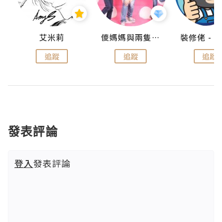
點滴
艾米莉
儍媽媽與兩隻小魔怪之家
追蹤
追蹤
追蹤
發表評論
登入
發表評論