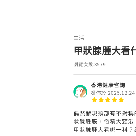
生活
甲狀腺腫大看
瀏覽次數:8579
香港健康咨詢
發佈於 2025.12.24
偶然發現頸部有不對稱
狀腺腫脹，俗稱大頸泡
甲狀腺腫大看哪一科？