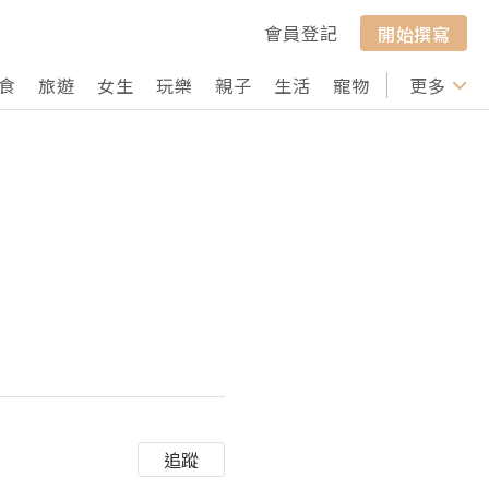
會員登記
開始撰寫
食
旅遊
女生
玩樂
親子
生活
寵物
行山
更多
打卡
追蹤