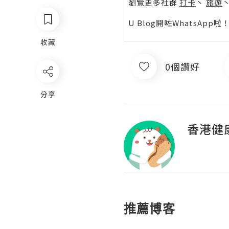
瀏覽更多社群
打卡
丶
旅遊
U Blog開咗WhatsAp
收藏
0個讚好
分享
香港健
推薦博客