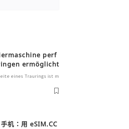
iermaschine perf
ringen ermöglicht
te eines Traurings ist m
tung. Sie ist eine persönl
, einen Namen, einen beso
手机：用 eSIM.CC