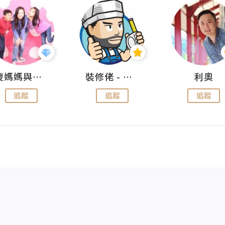
儍媽媽與兩隻小魔怪之家
裝修佬 - 香港一站式網上裝修平台
利奧
追蹤
追蹤
追蹤