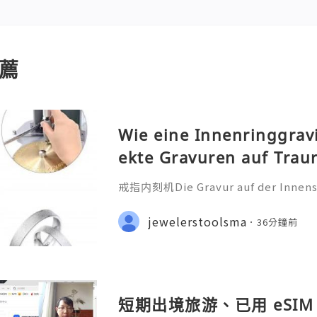
薦
Wie eine Innenringgrav
ekte Gravuren auf Trau
戒指内刻机Die Gravur auf der Innensei
ehr als nur eine technische Bearbei
iche Botschaft, die oft ein Datum
jewelerstoolsma
36分鐘前
nderen Satz oder ein Symb
短期出境旅游、已用 eSIM 