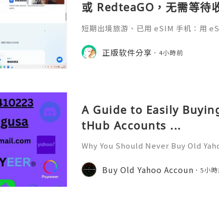
或 RedteaGO，无需等
码 + 通话短信”（如打车
短期出境旅游、已用 eSIM 手机：用 eSIM
络）：优先 RedteaGO
等待收货。需要“当地号码 + 通话短
络）：优先 RedteaGO（明确提供
正版软件分享
餐）。长
4小時前
公数字游民，或手机不支持 eSIM：用 
方便在不同国家切换号码与套餐 全球流量卡 ht
o.com/?c=q4apir8k
A Guide to Easily Buyi
tHub Accounts ...
Why You Should Never Buy Old Yah
ntinues to be used by millions of 
onal communication, business cor
Buy Old Yahoo Accoun
5小時
ccount recovery. Because of