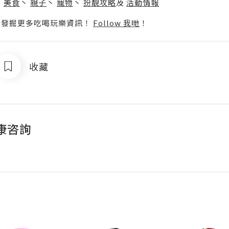
丶
美食
丶
親子
丶
寵物
丶
扮靚攻略
及
活動情報
p啦！發掘更多吃喝玩樂資訊！
Follow 我哋
！
收藏
康咨詢