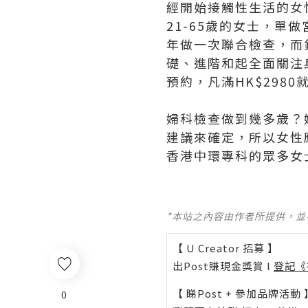
經開始接觸性生活的女
21-65歲的女士，單
年做一次聯合檢查，而
礎、進階和起全面關注
預約，凡滿HK$298
婦科檢查做到幾多歲？
建議來確定，所以女性
香港中環專科的眾多女
*本站之內容由作者所提供，
【 U Creator 招募 】
出Post賺現金獎賞 l
登記《
【 睇Post + 參加品牌活動 
0