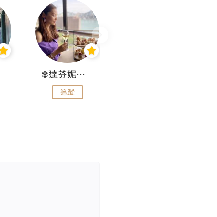
✾達芬妮•愛孩子•愛生活✾
wendysugar享受生活gogogo
追蹤
追蹤