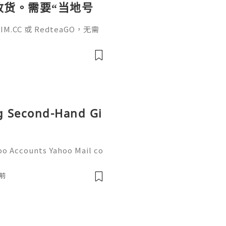
待收货。需要“当地号
、外卖、客户联
.CC 或 RedteaGO，无需
（明确提供通话短信套
信”（如打车、外卖、客户联
通话短信套餐）。长期多国移动办
Xesim，一次收货长期使用，
tps://esim.redteag
ng Second-Hand Gi
oo Accounts Yahoo Mail co
people worldwide for pers
respondence, and online a
前