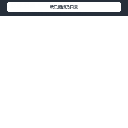
甲狀腺腫脹。
我已閱讀及同意
★
甲狀腺預防檢查計計劃預約入口
2.
明確科室：精準就醫不迷
茫
甲狀腺腫大看哪一科？甲狀腺腫大病屬於
外科範疇，若醫院設有甲狀腺外科，可直
接前往就診。同時，甲狀腺疾病也屬於內
分泌疾病，內分泌科也是不錯的選擇。部
分醫院整合了相關科室，設有甲狀腺及內
分泌外科中心，患者可在此得到更全面的
診療。若選擇私營醫療，無需掛號，提前
預約即可。例如香港中環專科有甲狀腺預
防檢查計劃，包含甲狀腺功能檢查和超聲