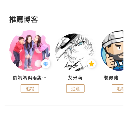
推薦博客
點滴
儍媽媽與兩隻小魔怪之家
艾米莉
追蹤
追蹤
追蹤