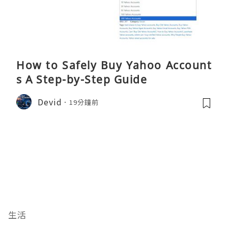
How to Safely Buy Yahoo Account
s A Step-by-Step Guide
Devid
19分鐘前
生活