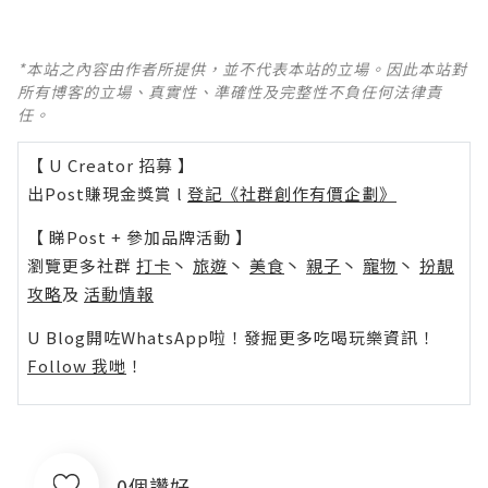
*本站之內容由作者所提供，並不代表本站的立場。因此本站對
所有博客的立場、真實性、準確性及完整性不負任何法律責
任。
【 U Creator 招募 】
出Post賺現金獎賞 l
登記《社群創作有價企劃》
【 睇Post + 參加品牌活動 】
瀏覽更多社群
打卡
丶
旅遊
丶
美食
丶
親子
丶
寵物
丶
扮靚
攻略
及
活動情報
U Blog開咗WhatsApp啦！發掘更多吃喝玩樂資訊！
Follow 我哋
！
0個讚好