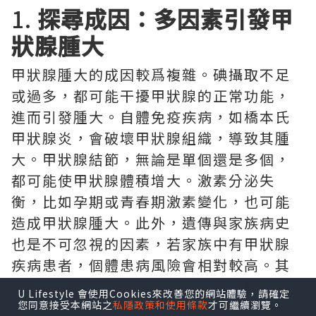
1.
探尋成因：多因素引發甲
狀腺腫大
甲狀腺腫大的成因較爲複雜。碘攝取不足
或過多，都可能干擾甲狀腺的正常功能，
進而引發腫大。自體免疫疾病，如橋本氏
甲狀腺炎，會破壞甲狀腺組織，導致其腫
大。甲狀腺結節，無論是單個還是多個，
都可能使甲狀腺體積增大。激素分泌失
衡，比如孕期或青春期激素變化，也可能
造成甲狀腺腫大。此外，遺傳與家族病史
也是不可忽視的因素，若家族中有甲狀腺
疾病患者，個體患病風險會相對較高。其
他原因，像感染、腫瘤（包括惡性和良
U Lifestyle 會使用Cookies來改善您的網站體驗，請確定
性）、頸部放射線暴露等，同樣可能導致
您同意接受本網站之
私隱政策和使用條款
才可繼續瀏覽。