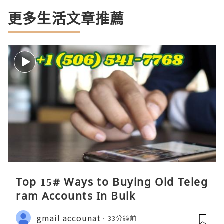
更多生活文章推薦
Top 15# Ways to Buying Old Teleg
ram Accounts In Bulk
gmail accounat
33分鐘前