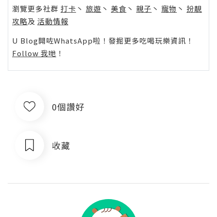
瀏覽更多社群
打卡
丶
旅遊
丶
美食
丶
親子
丶
寵物
丶
扮靚
攻略
及
活動情報
U Blog開咗WhatsApp啦！發掘更多吃喝玩樂資訊！
Follow 我哋
！
0個讚好
收藏