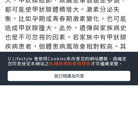
都可能使甲狀腺體積增大。激素分泌失
衡，比如孕期或青春期激素變化，也可能
造成甲狀腺腫大。此外，遺傳與家族病史
也是不可忽視的因素，若家族中有甲狀腺
疾病患者，個體患病風險會相對較高。其
他原因，像感染、腫瘤（包括惡性和良
U Lifestyle 會使用Cookies來改善您的網站體驗，請確定
性）、頸部放射線暴露等，同樣可能導致
您同意接受本網站之
私隱政策和使用條款
才可繼續瀏覽。
甲狀腺腫脹。
我已閱讀及同意
★
甲狀腺預防檢查計計劃預約入口
2.
明確科室：精準就醫不迷
茫
甲狀腺腫大看哪一科？甲狀腺腫大病屬於
外科範疇，若醫院設有甲狀腺外科，可直