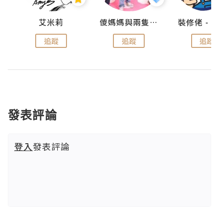
點滴
艾米莉
儍媽媽與兩隻小魔怪之家
追蹤
追蹤
追蹤
發表評論
登入
發表評論