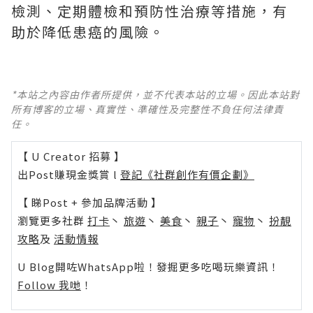
檢測、定期體檢和預防性治療等措施，有
助於降低患癌的風險。
*本站之內容由作者所提供，並不代表本站的立場。因此本站對
所有博客的立場、真實性、準確性及完整性不負任何法律責
任。
【 U Creator 招募 】
出Post賺現金獎賞 l
登記《社群創作有價企劃》
【 睇Post + 參加品牌活動 】
瀏覽更多社群
打卡
丶
旅遊
丶
美食
丶
親子
丶
寵物
丶
扮靚
攻略
及
活動情報
U Blog開咗WhatsApp啦！發掘更多吃喝玩樂資訊！
Follow 我哋
！