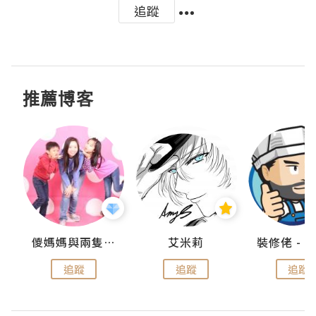
追蹤
推薦博客
點滴
儍媽媽與兩隻小魔怪之家
艾米莉
追蹤
追蹤
追蹤