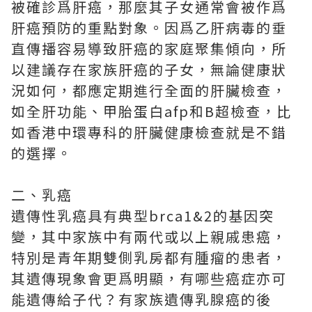
被確診爲肝癌，那麼其子女通常會被作爲
肝癌預防的重點對象。因爲乙肝病毒的垂
直傳播容易導致肝癌的家庭聚集傾向，所
以建議存在家族肝癌的子女，無論健康狀
況如何，都應定期進行全面的肝臟檢查，
如全肝功能、甲胎蛋白afp和B超檢查，比
如香港中環專科的肝臟健康檢查就是不錯
的選擇。
二、乳癌
遺傳性乳癌具有典型brca1&2的基因突
變，其中家族中有兩代或以上親戚患癌，
特別是青年期雙側乳房都有腫瘤的患者，
其遺傳現象會更爲明顯，有哪些癌症亦可
能遺傳給子代？有家族遺傳乳腺癌的後