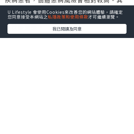
他原因，像感染、腫瘤（包括惡性和良
U Lifestyle 會使用Cookies來改善您的網站體驗，請確定
性）、頸部放射線暴露等，同樣可能導致
您同意接受本網站之
私隱政策和使用條款
才可繼續瀏覽。
甲狀腺腫脹。
我已閱讀及同意
★
甲狀腺預防檢查計計劃預約入口
2.
明確科室：精準就醫不迷
茫
甲狀腺腫大看哪一科？甲狀腺腫大病屬於
外科範疇，若醫院設有甲狀腺外科，可直
接前往就診。同時，甲狀腺疾病也屬於內
分泌疾病，內分泌科也是不錯的選擇。部
分醫院整合了相關科室，設有甲狀腺及內
分泌外科中心，患者可在此得到更全面的
診療。若選擇私營醫療，無需掛號，提前