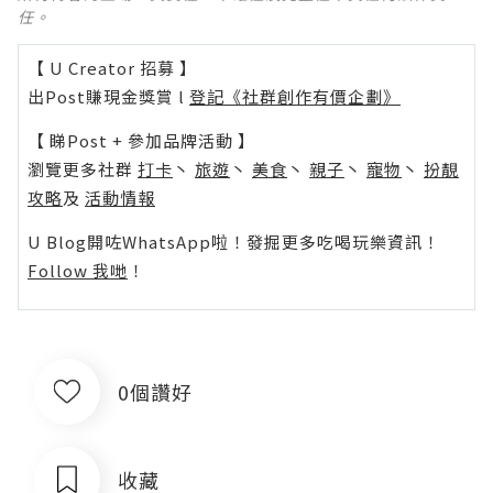
任。
【 U Creator 招募 】
出Post賺現金獎賞 l
登記《社群創作有價企劃》
【 睇Post + 參加品牌活動 】
瀏覽更多社群
打卡
丶
旅遊
丶
美食
丶
親子
丶
寵物
丶
扮靚
攻略
及
活動情報
U Blog開咗WhatsApp啦！發掘更多吃喝玩樂資訊！
Follow 我哋
！
0個讚好
收藏