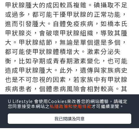
甲狀腺腫大的成因較爲複雜。碘攝取不足
或過多，都可能干擾甲狀腺的正常功能，
進而引發腫大。自體免疫疾病，如橋本氏
甲狀腺炎，會破壞甲狀腺組織，導致其腫
大。甲狀腺結節，無論是單個還是多個，
都可能使甲狀腺體積增大。激素分泌失
衡，比如孕期或青春期激素變化，也可能
造成甲狀腺腫大。此外，遺傳與家族病史
也是不可忽視的因素，若家族中有甲狀腺
疾病患者，個體患病風險會相對較高。其
他原因，像感染、腫瘤（包括惡性和良
U Lifestyle 會使用Cookies來改善您的網站體驗，請確定
性）、頸部放射線暴露等，同樣可能導致
您同意接受本網站之
私隱政策和使用條款
才可繼續瀏覽。
甲狀腺腫脹。
我已閱讀及同意
★
甲狀腺預防檢查計計劃預約入口