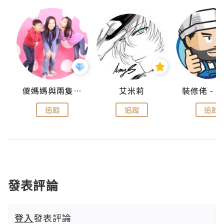
點滴
儍媽媽與兩隻小魔怪之家
艾米莉
追蹤
追蹤
追蹤
發表評論
登入
發表評論