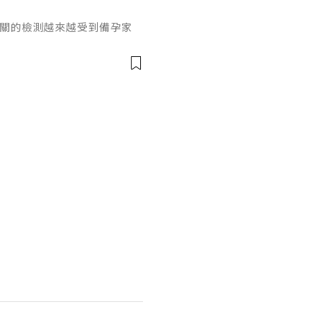
相關的檢測越來越受到備孕家
孤獨症譜系障礙最常見的單基
的患者規模有基礎認知，卻很
攜帶者有多少人？結合國際公
1.疾病基礎與攜帶者定義脆
傳異常，會引發智力障礙和相