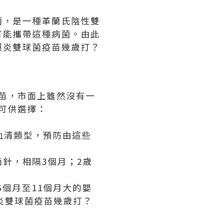
菌，是一種革蘭氏陰性雙
可能攜帶這種病菌。由此
膜炎雙球菌疫苗幾歲打？
疫苗，市面上雖然沒有一
可供選擇：
種血清類型，預防由這些
兩針，相隔3個月；2歲
6個月至11個月大的嬰
炎雙球菌疫苗幾歲打？