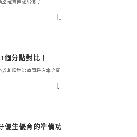
願望確實傳遞給他了。
3個分點對比！
必妥和脫敏治療兩種方案之間
數副作用可控的友好治療方
，達必妥和脫敏治療哪個好？
案。一、作用原理差異達必妥
製劑，通過抑制白介素-4（I
性，直接阻斷過敏反應中的關鍵炎
好優生優育的準備功