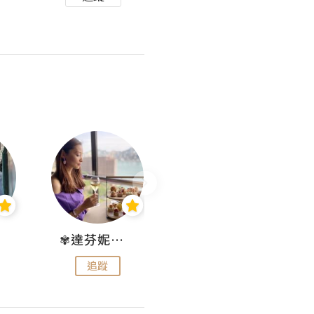
✾達芬妮•愛孩子•愛生活✾
wendysugar享受生活gogogo
追蹤
追蹤