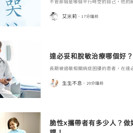
不管那個是哪個平行時空的自己，他的
艾米莉
17分鐘前
達必妥和脫敏治療哪個好？
長期被過敏相關病症困擾的患者，在達
糾結，二者都是臨床中不良反應少、多
式，卻很少有回復寫清它們的核心差異
生生不息
20分鐘前
通過分維度的清晰對比就能得到明確答
和脫敏治療哪個好？達必妥作為靶向生物
L-4）和白介素-13（IL-13）的活
症信號通路，快速減輕已出現的
脆性x攜帶者有多少人？做
課！