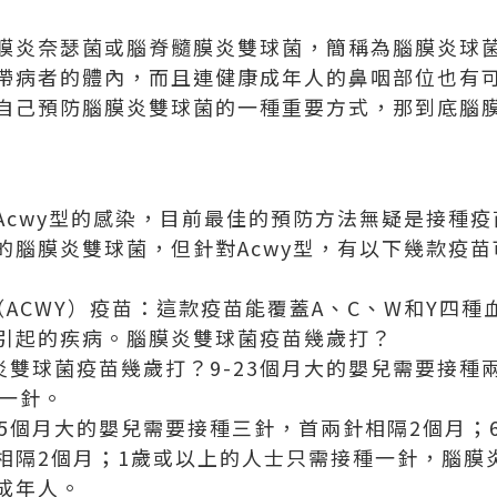
膜炎奈瑟菌或腦脊髓膜炎雙球菌，簡稱為腦膜炎球
帶病者的體內，而且連健康成年人的鼻咽部位也有
自己預防腦膜炎雙球菌的一種重要方式，那到底腦
Acwy型的感染，目前最佳的預防方法無疑是接種
的腦膜炎雙球菌，但針對Acwy型，有以下幾款疫苗
ACWY）疫苗：這款疫苗能覆蓋A、C、W和Y四
引起的疾病。腦膜炎雙球菌疫苗幾歲打？
腦膜炎雙球菌疫苗幾歲打？9-23個月大的嬰兒需要接種
種一針。
6周至5個月大的嬰兒需要接種三針，首兩針相隔2個月；
相隔2個月；1歲或以上的人士只需接種一針，腦膜
成年人。