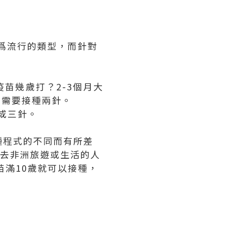
爲流行的類型，而針對
疫苗幾歲打？2-3個月大
士需要接種兩針。
針或三針。
種程式的不同而有所差
和去非洲旅遊或生活的人
苗滿10歲就可以接種，