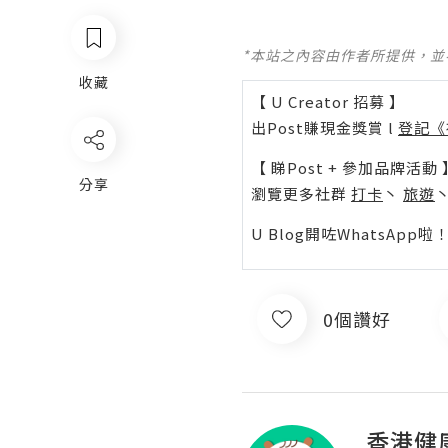
*本站之內容由作者所提供，
收藏
【 U Creator 招募 】
出Post賺現金獎賞 l
登記《
【 睇Post + 參加品牌活動 
分享
瀏覽更多社群
打卡
丶
旅遊
U Blog開咗WhatsAp
0個讚好
香港健