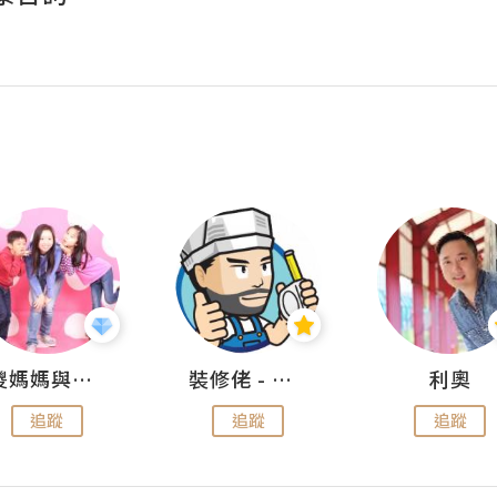
儍媽媽與兩隻小魔怪之家
裝修佬 - 香港一站式網上裝修平台
利奧
追蹤
追蹤
追蹤