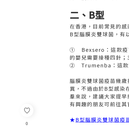
二、B型
在香港，目前常見的感
B型腦膜炎雙球菌，有
① Bexsero：這
的嬰兒需要接種四針；
② Trumenba：
腦膜炎雙球菌疫苗幾歲
異，不過由於B型感染
羣來說，建議大家提早接
有興趣的朋友可前往其
★
B型腦膜炎雙球菌疫
0