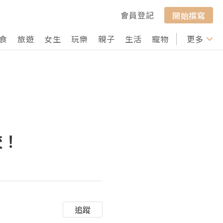
會員登記
開始撰寫
食
旅遊
女生
玩樂
親子
生活
寵物
行山
更多
打卡
較！
追蹤