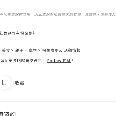
並不代表本站的立場。因此本站對所有博客的立場、真實性、準確性
社群創作有價企劃》
】
丶
美食
丶
親子
丶
寵物
丶
扮靚攻略
及
活動情報
p啦！發掘更多吃喝玩樂資訊！
Follow 我哋
！
收藏
康咨詢