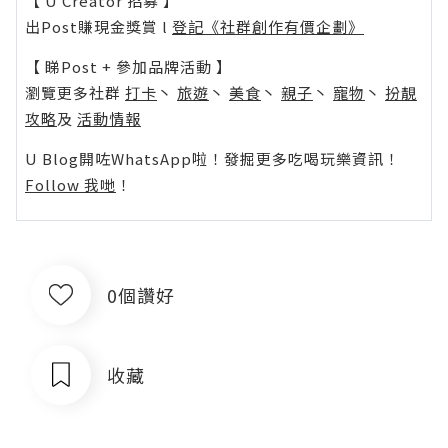
【 U Creator 招募 】
出Post賺現金獎賞 l
登記《社群創作有價企劃》
【 睇Post + 參加品牌活動 】
瀏覽更多社群
打卡
丶
旅遊
丶
美食
丶
親子
丶
寵物
丶
扮靚
攻略
及
活動情報
U Blog開咗WhatsApp啦！發掘更多吃喝玩樂資訊！
Follow 我哋
！
0個讚好
收藏