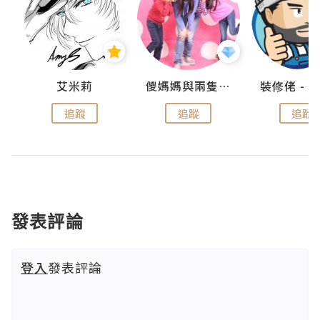
點滴
艾米莉
儍媽媽與兩隻小魔怪之家
追蹤
追蹤
追蹤
發表評論
登入
發表評論