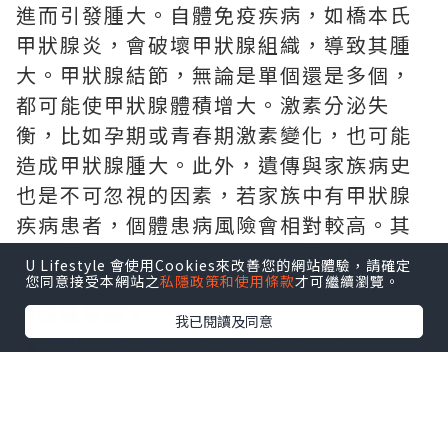
進而引發腫大。自體免疫疾病，如橋本氏
甲狀腺炎，會破壞甲狀腺組織，導致其腫
大。甲狀腺結節，無論是單個還是多個，
都可能使甲狀腺體積增大。激素分泌失
衡，比如孕期或青春期激素變化，也可能
造成甲狀腺腫大。此外，遺傳與家族病史
也是不可忽視的因素，若家族中有甲狀腺
疾病患者，個體患病風險會相對較高。其
他原因，像感染、腫瘤（包括惡性和良
U Lifestyle 會使用Cookies來改善您的網站體驗，請確定
性）、頸部放射線暴露等，同樣可能導致
您同意接受本網站之
私隱政策和使用條款
才可繼續瀏覽。
甲狀腺腫脹。
我已閱讀及同意
★
甲狀腺預防檢查計計劃預約入口
2.
明確科室：精準就醫不迷
茫