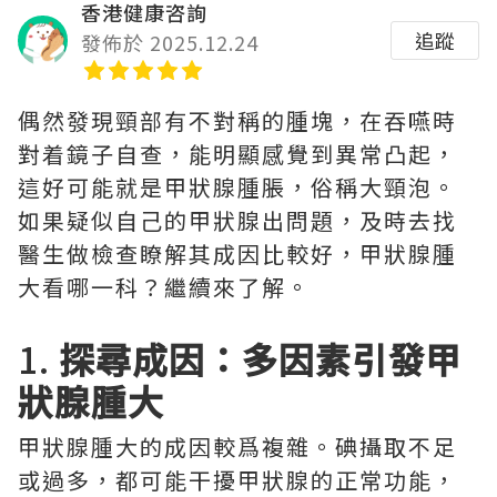
香港健康咨詢
追蹤
發佈於 2025.12.24
偶然發現頸部有不對稱的腫塊，在吞嚥時
對着鏡子自查，能明顯感覺到異常凸起，
這好可能就是甲狀腺腫脹，俗稱大頸泡。
如果疑似自己的甲狀腺出問題，及時去找
醫生做檢查瞭解其成因比較好，甲狀腺腫
大看哪一科？繼續來了解。
1.
探尋成因：多因素引發甲
狀腺腫大
甲狀腺腫大的成因較爲複雜。碘攝取不足
或過多，都可能干擾甲狀腺的正常功能，