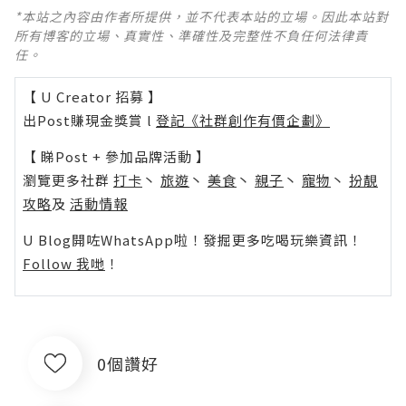
*本站之內容由作者所提供，並不代表本站的立場。因此本站對
所有博客的立場、真實性、準確性及完整性不負任何法律責
任。
【 U Creator 招募 】
出Post賺現金獎賞 l
登記《社群創作有價企劃》
【 睇Post + 參加品牌活動 】
瀏覽更多社群
打卡
丶
旅遊
丶
美食
丶
親子
丶
寵物
丶
扮靚
攻略
及
活動情報
U Blog開咗WhatsApp啦！發掘更多吃喝玩樂資訊！
Follow 我哋
！
0個讚好