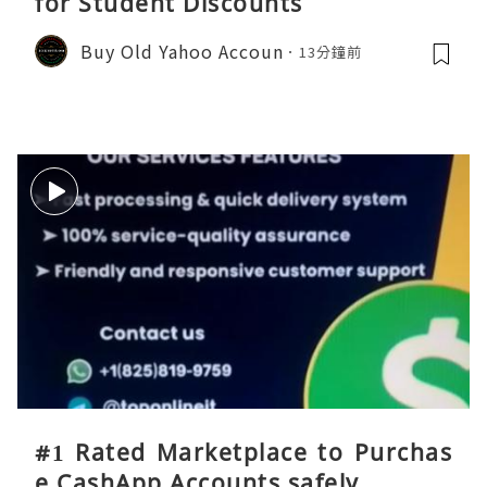
for Student Discounts
Buy Old Yahoo Accoun
13分鐘前
#1 Rated Marketplace to Purchas
e CashApp Accounts safely