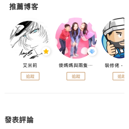
推薦博客
點滴
艾米莉
儍媽媽與兩隻小魔怪之家
追蹤
追蹤
追蹤
發表評論