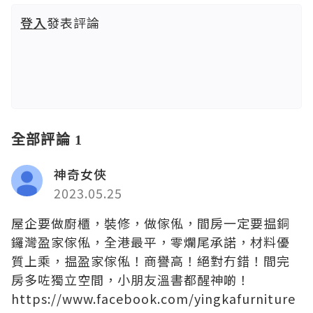
登入
發表評論
全部評論 1
神奇女俠
2023.05.25
屋企要做廚櫃，裝修，做傢俬，間房一定要揾銅
鑼灣盈家傢俬，全港最平，零爛尾承諾，材料優
質上乘，揾盈家傢俬！商譽高！絕對冇錯！間完
房多咗獨立空間，小朋友溫書都醒神啲！
https://www.facebook.com/yingkafurniture