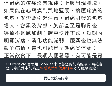
但胃癌的疼痛沒有規律；上腹出現腫塊，
如果能在心窩摸到質地堅硬、擠壓疼痛的
包塊，就需要引起注意，胃癌引發的包塊
增大，會累及背部、胸部甚至是胸骨後，
導致不適感加劇；體重快速下跌，短期內
明顯消瘦，消化功能減弱，服藥後也無法
緩解病情，這也可能是早期癌變信號；
正常飲食下，長期大便發黑，有可能是胃
潰瘍正在發生癌變。
U Lifestyle 會使用Cookies來改善您的網站體驗，請確定
您同意接受本網站之
私隱政策和使用條款
才可繼續瀏覽。
如何預防胃癌？
我已閱讀及同意
定期體檢，及早治療，可以預防胃癌。檢
查胃部健康的方法一般是胃鏡檢查，該檢
查可以清晰瞭解胃部的狀態。如果具有胃