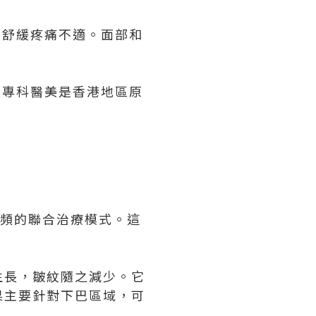
緊、舒緩疼痛不適。面部和
港中環專科醫美是香港地區原
極射頻的聯合治療模式。這
生長，皺紋隨之減少。它
果主要針對下巴區域，可