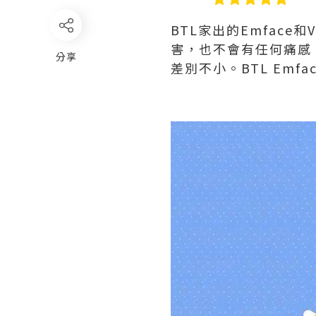
BTL家出的Emface和
害，也不會有任何痛感
分享
差別不小。BTL Emfa