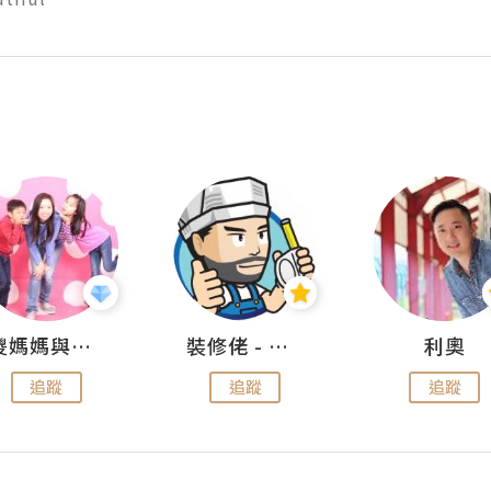
儍媽媽與兩隻小魔怪之家
裝修佬 - 香港一站式網上裝修平台
利奧
追蹤
追蹤
追蹤