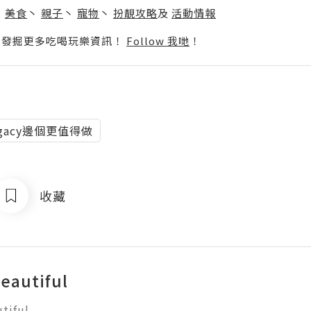
丶
美食
丶
親子
丶
寵物
丶
扮靚攻略
及
活動情報
p啦！發掘更多吃喝玩樂資訊！
Follow 我哋
！
Legacy邊個更值得做
收藏
eautiful
tiful