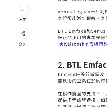
Venus Legac
身體都能減少皺紋，身
收藏
BTL Emface和V
廠正品正用的專業美容
★Kairosskin官網
分享
2.
BTL Emfac
Emface是美菲斯電
套技術的重點在於同時
在協作能量的支持下，
提供多種療程選擇：如
以選雙下巴減脂療程來