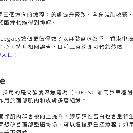
y一共對應三個方向的療程：美膚提升緊致、全身減脂收
體酸痛也能得到排解。
enus Legacy邊個更值得做？以具體需求為重，香
中心，持有相關證書，目前上官網即可預約體驗。
預約入口！
e
波，採用的是高強度聚焦電場（HIFES）加同步單
作用於面部肌肉和皮膚多層組織。
面部肌肉群會被向上提升，膠原彈性蛋白也會重新
果想改善面部整體垮塌，可以選輪廓重塑療程；如
完美下頜線。