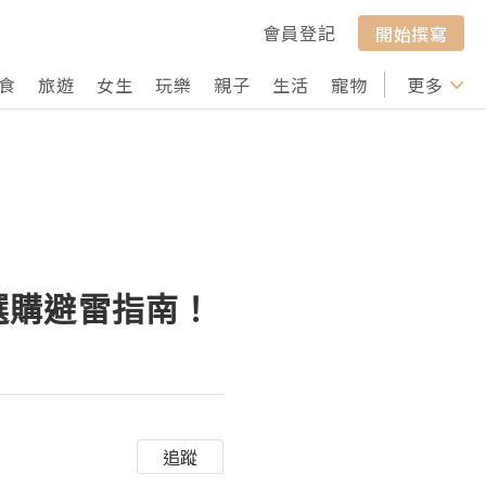
會員登記
開始撰寫
食
旅遊
女生
玩樂
親子
生活
寵物
行山
更多
打卡
做？選購避雷指南！
追蹤