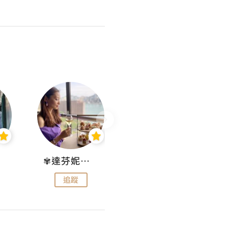
✾達芬妮•愛孩子•愛生活✾
wendysugar享受生活gogogo
追蹤
追蹤