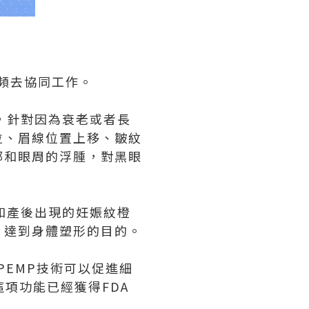
射頻去協同工作。
，針對因為衰老或者長
拉、眉線位置上移、皺紋
部和眼周的浮腫，對黑眼
和產後出現的妊娠紋橙
，達到身體塑形的目的。
衝PEMP技術可以促進細
這項功能已經獲得FDA