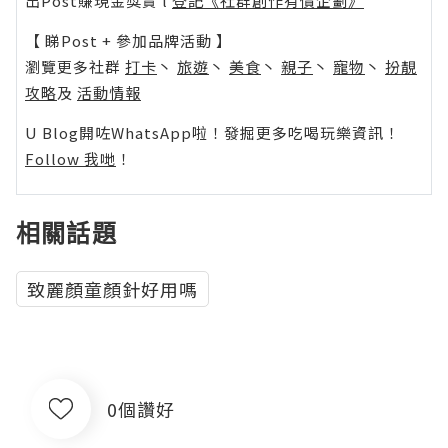
出Post賺現金獎賞 l
登記《社群創作有價企劃》
【 睇Post + 參加品牌活動 】
瀏覽更多社群
打卡
丶
旅遊
丶
美食
丶
親子
丶
寵物
丶
扮靚
攻略
及
活動情報
U Blog開咗WhatsApp啦！發掘更多吃喝玩樂資訊！
Follow 我哋
！
相關話題
致麗顏童顏針好用嗎
0個讚好