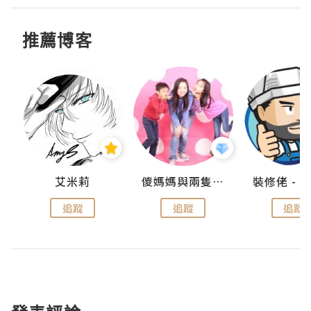
推薦博客
點滴
艾米莉
儍媽媽與兩隻小魔怪之家
追蹤
追蹤
追蹤