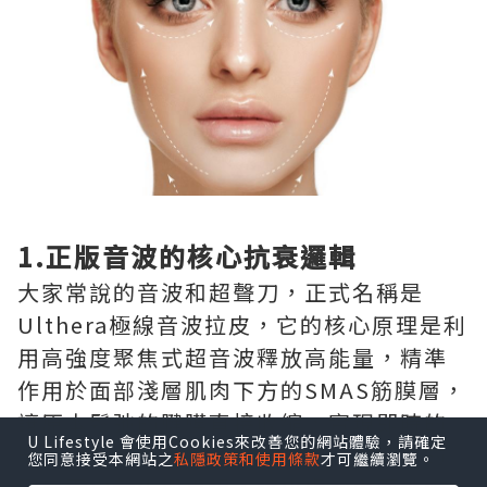
1.正版音波的核心抗衰邏輯
大家常說的音波和超聲刀，正式名稱是
Ulthera極線音波拉皮，它的核心原理是利
用高強度聚焦式超音波釋放高能量，精準
作用於面部淺層肌肉下方的SMAS筋膜層，
讓原本鬆弛的腱膜直接收縮，實現即時的
U Lifestyle 會使用Cookies來改善您的網站體驗，請確定
緊緻提升效果，同時還能刺激皮膚底層的
您同意接受本網站之
私隱政策和使用條款
才可繼續瀏覽。