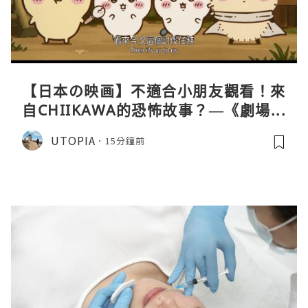
【日本の映画】不適合小朋友觀看！來
自CHIIKAWA的恐怖故事？—《劇場版
CHIIKAWA 人魚島的秘密》
UTOPIA
15分鐘前