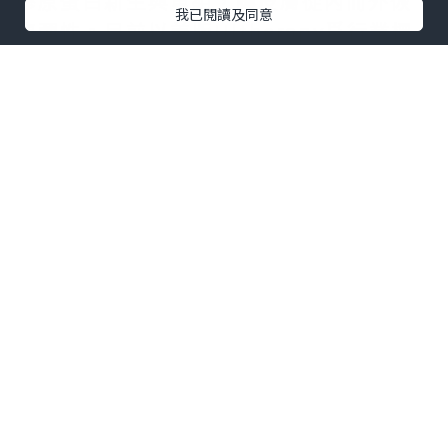
膠原蛋白新生與重組，讓皮膚從內而外恢
我已閱讀及同意
復彈性。目前以美版Ultherapy爲行業標
杆，它是獲得美國FDA認證的無創輪廓拉
提療程，也是唯一配備實時影像技術的音
波設備，能幫助醫生透過影像確認微聚焦
超聲波能量，精準直達目標皮層，避免能
量偏移造成的無效治療，就連上胸拉提療
程也同步獲得美國FDA認證可得到有效改
善。
★ULTHERAPY PRIME 超聲刀在線預約入
口！
2.適配不同膚質狀態的治療頻率
音波一年打幾次？從臨牀普遍情況來看，