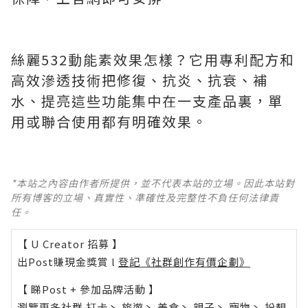
絲麗532動能素效果怎樣？它用專利配方和
高效滲透技術把修復、抗炎、抗衰、補
水、提亮這些功能集中在一支產品裏，單
用或聯合使用都有明確效果。
*本站之內容由作者所提供，並不代表本站的立場。因此本站對
所有博客的立場、真實性、準確性及完整性不負任何法律責
任。
【 U Creator 招募 】
出Post賺現金獎賞 l
登記《社群創作有價企劃》
【 睇Post + 參加品牌活動 】
瀏覽更多社群
打卡
丶
旅遊
丶
美食
丶
親子
丶
寵物
丶
扮靚