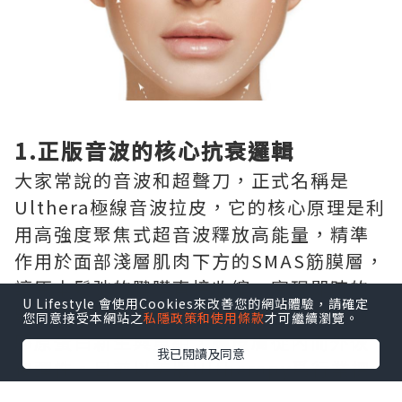
1.正版音波的核心抗衰邏輯
大家常說的音波和超聲刀，正式名稱是
Ulthera極線音波拉皮，它的核心原理是利
用高強度聚焦式超音波釋放高能量，精準
作用於面部淺層肌肉下方的SMAS筋膜層，
讓原本鬆弛的腱膜直接收縮，實現即時的
U Lifestyle 會使用Cookies來改善您的網站體驗，請確定
緊緻提升效果，同時還能刺激皮膚底層的
您同意接受本網站之
私隱政策和使用條款
才可繼續瀏覽。
膠原蛋白新生與重組，讓皮膚從內而外恢
我已閱讀及同意
復彈性。目前以美版Ultherapy爲行業標
杆，它是獲得美國FDA認證的無創輪廓拉