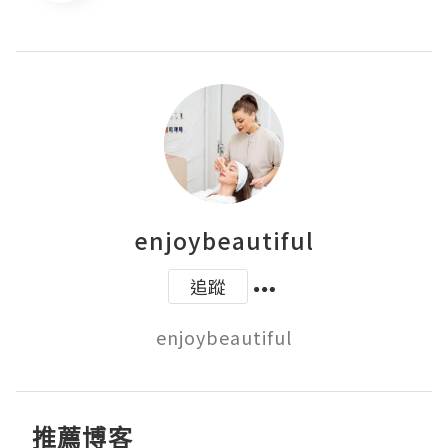
enjoybeautiful
追蹤
enjoybeautiful
推薦博客