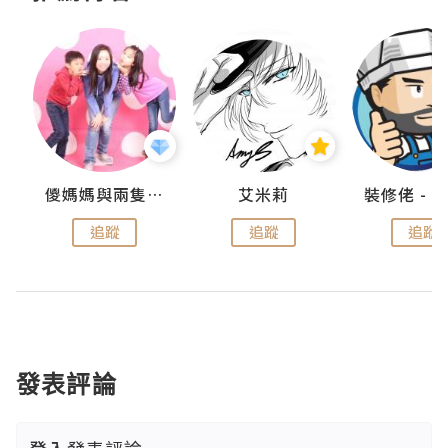
點滴
儍媽媽與兩隻小魔怪之家
艾米莉
追蹤
追蹤
追蹤
發表評論
登入
發表評論