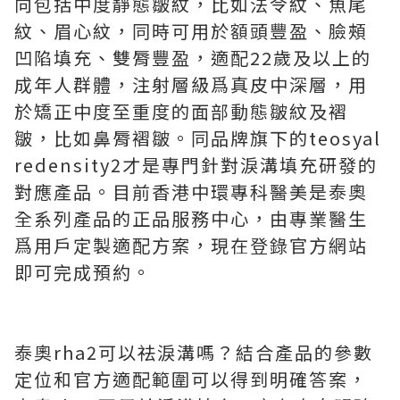
向包括中度靜態皺紋，比如法令紋、魚尾
紋、眉心紋，同時可用於額頭豐盈、臉頰
凹陷填充、雙脣豐盈，適配22歲及以上的
成年人群體，注射層級爲真皮中深層，用
於矯正中度至重度的面部動態皺紋及褶
皺，比如鼻脣褶皺。同品牌旗下的teosyal
redensity2才是專門針對淚溝填充研發的
對應產品。目前香港中環專科醫美是泰奧
全系列產品的正品服務中心，由專業醫生
爲用戶定製適配方案，現在登錄官方網站
即可完成預約。
泰奧rha2可以祛淚溝嗎？結合產品的參數
定位和官方適配範圍可以得到明確答案，