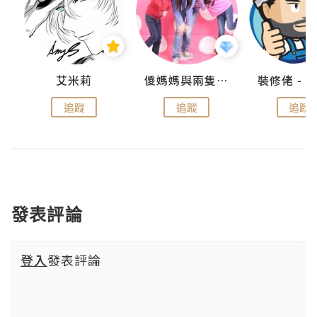
點滴
艾米莉
儍媽媽與兩隻小魔怪之家
追蹤
追蹤
追蹤
發表評論
登入
發表評論