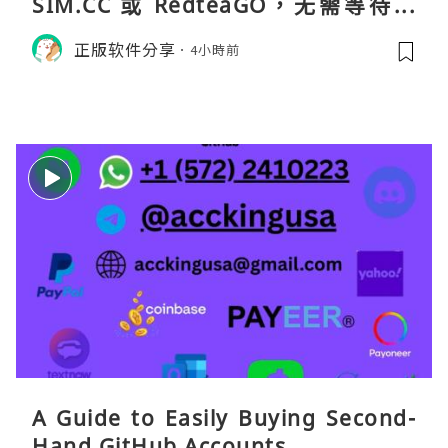
SIM.CC 或 RedteaGO，无需等待收
货。需要“当地号码 + 通话短信”（如
正版软件分享
4小時前
打车、外卖、客户联络）：优先 Redt
eaGO（明确提供通话短信套餐）。长
A Guide to Easily Buying Second-
Hand GitHub Accounts ...