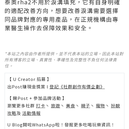
泰奧rha2不用於淚溝填充，它有自身明確
的適配改善方向，想要改善淚溝需要選擇
同品牌對應的專用產品，在正規機構由專
業醫生操作去保障效果和安全。
*本站之內容由作者所提供，並不代表本站的立場。因此本站對
所有博客的立場、真實性、準確性及完整性不負任何法律責
任。
【 U Creator 招募 】
出Post賺現金獎賞 l
登記《社群創作有價企劃》
【 睇Post + 參加品牌活動 】
瀏覽更多社群
打卡
丶
旅遊
丶
美食
丶
親子
丶
寵物
丶
扮靚
攻略
及
活動情報
U Blog開咗WhatsApp啦！發掘更多吃喝玩樂資訊！