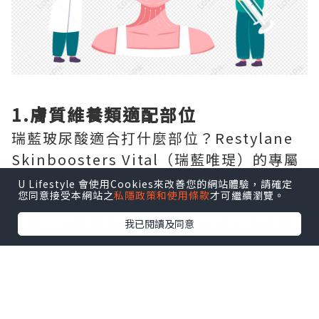
1.膚質維養類適配部位
瑞藍玻尿酸適合打什麼部位？Restylane
Skinboosters Vital（瑞藍唯瑅）的專屬
注射部位為全臉面部膚質區域、頸部、手
U Lifestyle 會使用Cookies來改善您的網站體驗，請確定
您同意接受本網站之
私隱政策和使用條款
才可繼續瀏覽。
部，專門針對這三個區域的光老化問題做
改善，無需做深層塑形，只作用於真皮層
我已閱讀及同意
完成嫩膚補水。
2.大面積容量填充類適配部位