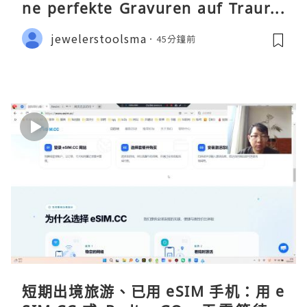
ne perfekte Gravuren auf Traurin
gen ermöglicht
jewelerstoolsma
45分鐘前
短期出境旅游、已用 eSIM 手机：用 e