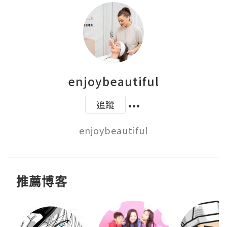
enjoybeautiful
追蹤
enjoybeautiful
推薦博客