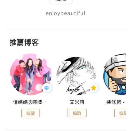
enjoybeautiful
推薦博客
點滴
儍媽媽與兩隻小魔怪之家
艾米莉
追蹤
追蹤
追蹤