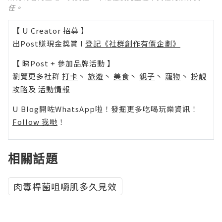
任。
【 U Creator 招募 】
出Post賺現金獎賞 l
登記《社群創作有價企劃》
【 睇Post + 參加品牌活動 】
瀏覽更多社群
打卡
丶
旅遊
丶
美食
丶
親子
丶
寵物
丶
扮靚
攻略
及
活動情報
U Blog開咗WhatsApp啦！發掘更多吃喝玩樂資訊！
Follow 我哋
！
相關話題
肉毒桿菌咀嚼肌多久見效