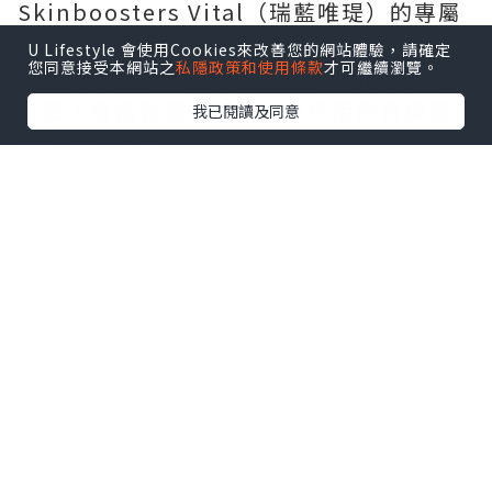
Skinboosters Vital（瑞藍唯瑅）的專屬
注射部位為全臉面部膚質區域、頸部、手
U Lifestyle 會使用Cookies來改善您的網站體驗，請確定
您同意接受本網站之
私隱政策和使用條款
才可繼續瀏覽。
部，專門針對這三個區域的光老化問題做
改善，無需做深層塑形，只作用於真皮層
我已閱讀及同意
完成嫩膚補水。
2.大面積容量填充類適配部位
Restylane Volyme（瑞藍丰采）的專屬
注射部位為太陽穴、臉頰，針對這兩個大
面積軟組織凹陷區域做填充，實現自然的
飽滿效果。Restylane Lyft（瑞藍麗多）
的專屬注射部位為鼻子、法令紋、下顎
線、下巴、臉頰，適配所有需要強支撐的
輪廓塑形區域，打造清晰立體的面部線