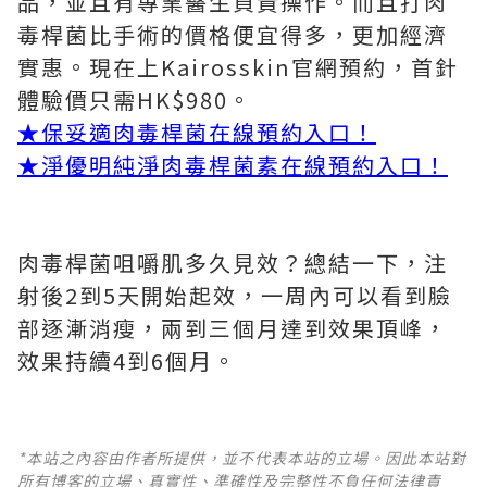
品，並且有專業醫生負責操作。而且打肉
毒桿菌比手術的價格便宜得多，更加經濟
實惠。現在上Kairosskin官網預約，首針
體驗價只需HK$980。
★保妥適肉毒桿菌在線預約入口！
★淨優明純淨肉毒桿菌素在線預約入口！
肉毒桿菌咀嚼肌多久見效？總結一下，注
射後2到5天開始起效，一周內可以看到臉
部逐漸消瘦，兩到三個月達到效果頂峰，
效果持續4到6個月。
*本站之內容由作者所提供，並不代表本站的立場。因此本站對
所有博客的立場、真實性、準確性及完整性不負任何法律責