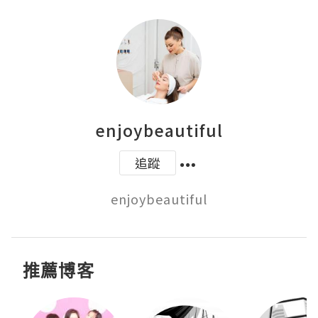
enjoybeautiful
追蹤
enjoybeautiful
推薦博客