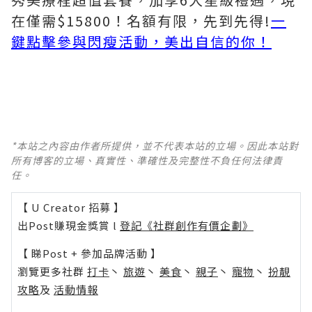
在僅需$15800！名額有限，先到先得!
一
鍵點擊參與閃瘦活動，美出自信的你！
*本站之內容由作者所提供，並不代表本站的立場。因此本站對
所有博客的立場、真實性、準確性及完整性不負任何法律責
任。
【 U Creator 招募 】
出Post賺現金獎賞 l
登記《社群創作有價企劃》
【 睇Post + 參加品牌活動 】
瀏覽更多社群
打卡
丶
旅遊
丶
美食
丶
親子
丶
寵物
丶
扮靚
攻略
及
活動情報