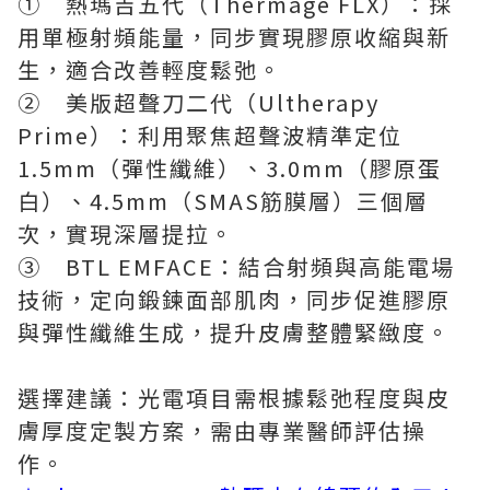
① 熱瑪吉五代（Thermage FLX）：採
用單極射頻能量，同步實現膠原收縮與新
生，適合改善輕度鬆弛。
② 美版超聲刀二代（Ultherapy
Prime）：利用聚焦超聲波精準定位
1.5mm（彈性纖維）、3.0mm（膠原蛋
白）、4.5mm（SMAS筋膜層）三個層
次，實現深層提拉。
③ BTL EMFACE：結合射頻與高能電場
技術，定向鍛鍊面部肌肉，同步促進膠原
與彈性纖維生成，提升皮膚整體緊緻度。
選擇建議：光電項目需根據鬆弛程度與皮
膚厚度定製方案，需由專業醫師評估操
作。