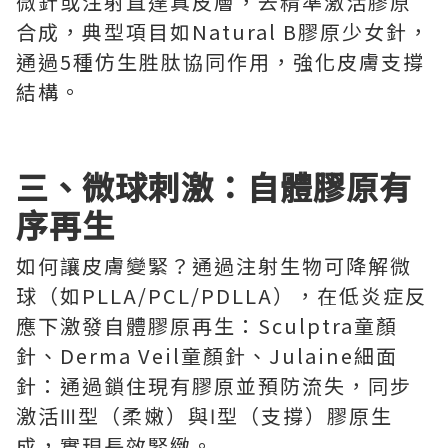
微針或注射直達真皮層，去精準激活膠原
合成，典型項目如Natural B膠原少女針，
通過5種仿生胜肽協同作用，強化皮膚支撐
結構。
三、微球刺激：自體膠原有
序再生
如何讓皮膚變緊？通過注射生物可降解微
球（如PLLA/PCL/PDLLA），在低炎症反
應下激發自體膠原再生：Sculptra童顏
針、Derma Veil童顏針、Julaine細面
針：通過鎖住現有膠原並預防流失，同步
激活Ⅲ型（柔嫩）與Ⅰ型（支撐）膠原生
成，實現長效緊緻。