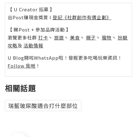
【 U Creator 招募 】
出Post賺現金獎賞 l
登記《社群創作有價企劃》
【 睇Post + 參加品牌活動 】
瀏覽更多社群
打卡
丶
旅遊
丶
美食
丶
親子
丶
寵物
丶
扮靚
攻略
及
活動情報
U Blog開咗WhatsApp啦！發掘更多吃喝玩樂資訊！
Follow 我哋
！
相關話題
瑞藍玻尿酸適合打什麼部位