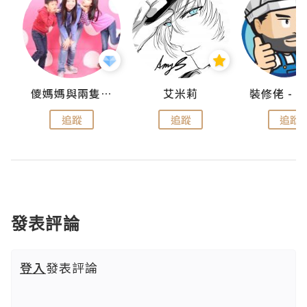
點滴
儍媽媽與兩隻小魔怪之家
艾米莉
追蹤
追蹤
追蹤
發表評論
登入
發表評論