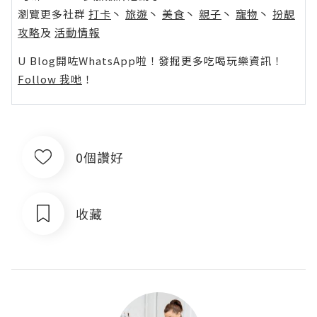
瀏覽更多社群
打卡
丶
旅遊
丶
美食
丶
親子
丶
寵物
丶
扮靚
攻略
及
活動情報
U Blog開咗WhatsApp啦！發掘更多吃喝玩樂資訊！
Follow 我哋
！
0個讚好
收藏