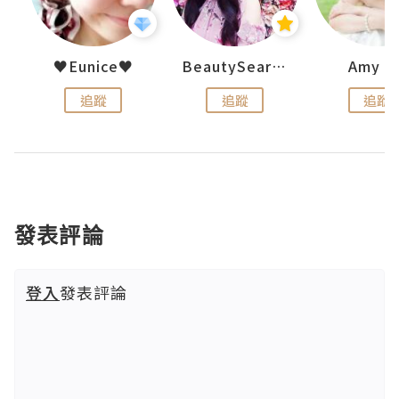
h 夏沫
♥Eunice♥
BeautySearch
Amy N
追蹤
追蹤
追蹤
發表評論
登入
發表評論