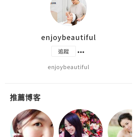
enjoybeautiful
追蹤
enjoybeautiful
推薦博客