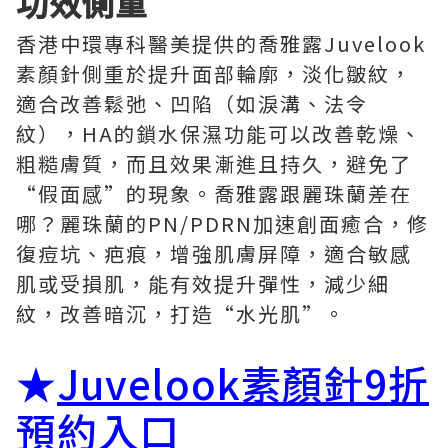
功效側重
香港中環專科醫美提供的喬雅露Juvelook
素顏針側重於提升面部輪廓，淡化皺紋，
適合改善鬆弛、凹陷（如淚溝、法令
紋），HA的鎖水保濕功能可以改善乾燥、
粗糙膚質，而且效果漸進且持久，避免了
“假面感”的現象。喬雅露跟麗珠蘭差在
哪？麗珠蘭的PN/PDRN加速創面癒合，修
復痘坑、疤痕，增強肌膚屏障，適合敏感
肌或受損肌，能有效提升彈性，減少細
紋，改善暗沉，打造“水光肌”。
★
Juvelook素顏針9折
預約入口