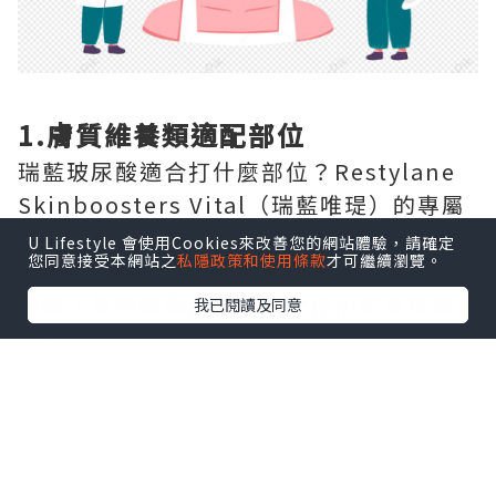
1.膚質維養類適配部位
瑞藍玻尿酸適合打什麼部位？Restylane
Skinboosters Vital（瑞藍唯瑅）的專屬
注射部位為全臉面部膚質區域、頸部、手
U Lifestyle 會使用Cookies來改善您的網站體驗，請確定
您同意接受本網站之
私隱政策和使用條款
才可繼續瀏覽。
部，專門針對這三個區域的光老化問題做
改善，無需做深層塑形，只作用於真皮層
我已閱讀及同意
完成嫩膚補水。
2.大面積容量填充類適配部位
Restylane Volyme（瑞藍丰采）的專屬