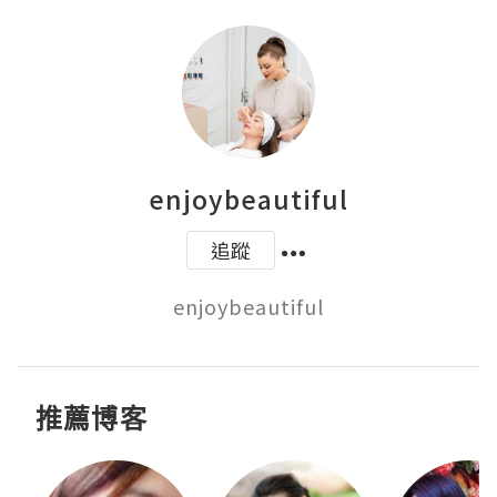
enjoybeautiful
追蹤
enjoybeautiful
推薦博客