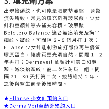
3.
填充劑方案
出現抬頭紋，也可能是脂肪墊萎縮 + 骨骼
流失所致，常見的填充劑有玻尿酸、少女
針和童顏針等去補充容積。玻尿酸
Belotero Balance 適合無痕填充及撫平
細紋、皺紋，可間隔 6 - 9 個月打 1 次；
Ellanse 少女針能刺激施打部位再生優質
膠原蛋白，讓膚質更光滑自然，間隔 1 - 2
年再打；Dermaveil 童顏針可美白和豐
額、減淡抬頭紋，需二次注射爲一組，間
隔 21 - 30 天打第二次，總體維持 2 年，
之後與醫生商量後續時間。
★
Ellanse 少女針預約入口
★
Derma Veil童顏針預約入口