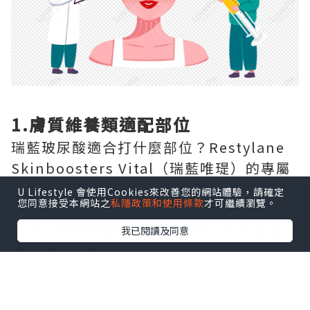
1.膚質維養類適配部位
瑞藍玻尿酸適合打什麼部位？Restylane
Skinboosters Vital（瑞藍唯瑅）的專屬
注射部位為全臉面部膚質區域、頸部、手
U Lifestyle 會使用Cookies來改善您的網站體驗，請確定
您同意接受本網站之
私隱政策和使用條款
才可繼續瀏覽。
部，專門針對這三個區域的光老化問題做
改善，無需做深層塑形，只作用於真皮層
我已閱讀及同意
完成嫩膚補水。