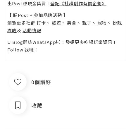
出Post賺現金獎賞 l
登記《社群創作有價企劃》
【 睇Post + 參加品牌活動 】
瀏覽更多社群
打卡
丶
旅遊
丶
美食
丶
親子
丶
寵物
丶
扮靚
攻略
及
活動情報
U Blog開咗WhatsApp啦！發掘更多吃喝玩樂資訊！
Follow 我哋
！
0個讚好
收藏