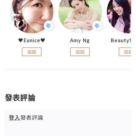
h 夏沫
♥Eunice♥
Amy Ng
追蹤
追蹤
追蹤
發表評論
登入
發表評論