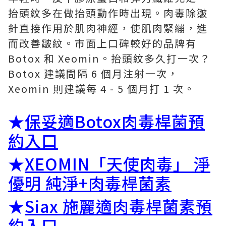
抬頭紋多在做抬頭動作時出現。肉毒除皺
針直接作用於肌肉神經，使肌肉緊繃，進
而改善皺紋。市面上口碑較好的品牌有
Botox 和 Xeomin。抬頭紋多久打一次？
Botox 建議間隔 6 個月注射一次，
Xeomin 則建議每 4 - 5 個月打 1 次。
★
保妥適Botox肉毒桿菌預
約入口
★
XEOMIN「天使肉毒」 淨
優明 純淨+肉毒桿菌素
★
Siax 施麗適肉毒桿菌素預
約入口