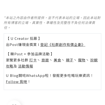
*本站之內容由作者所提供，並不代表本站的立場。因此本站對
所有博客的立場、真實性、準確性及完整性不負任何法律責
任。
【 U Creator 招募 】
出Post賺現金獎賞 l
登記《社群創作有價企劃》
【 睇Post + 參加品牌活動 】
瀏覽更多社群
打卡
丶
旅遊
丶
美食
丶
親子
丶
寵物
丶
扮靚
攻略
及
活動情報
U Blog開咗WhatsApp啦！發掘更多吃喝玩樂資訊！
Follow 我哋
！