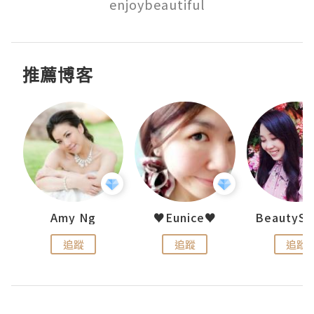
enjoybeautiful
推薦博客
h 夏沫
Amy Ng
♥Eunice♥
追蹤
追蹤
追蹤