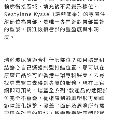
輪廓銜接區域，填充後不易變形移位。
Restylane Kysse（瑞藍漾采）的專屬注
射部位為唇部，是唯一專門針對唇部設計
的型號，精准恢復唇部的豐盈感與水潤
度。
瑞藍玻尿酸適合打什麼部位？如果還是糾
結擔心自己選錯劑型打錯位置，那可以在
原廠正品許可的香港中環專科醫美，去尋
找專業醫生去得到專屬的服務，現在上官
網即可預約。瑞藍全系列7款產品的適配部
位完全不重疊，從嫩膚到輪廓塑形再到細
節精細化調整，覆蓋了面部及周邊所有需
要填充改善的區域，按需選擇對應型號就