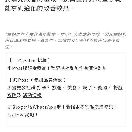
能拿到適配的改善效果。
*本站之內容由作者所提供，並不代表本站的立場。因此本站對
所有博客的立場、真實性、準確性及完整性不負任何法律責
任。
【 U Creator 招募 】
出Post賺現金獎賞 l
登記《社群創作有價企劃》
【 睇Post + 參加品牌活動 】
瀏覽更多社群
打卡
丶
旅遊
丶
美食
丶
親子
丶
寵物
丶
扮靚
攻略
及
活動情報
U Blog開咗WhatsApp啦！發掘更多吃喝玩樂資訊！
Follow 我哋
！