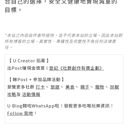
合自己的選擇，安全又健康地實現減重的
目標。
*本站之內容由作者所提供，並不代表本站的立場。因此本站對
所有博客的立場、真實性、準確性及完整性不負任何法律責
任。
【 U Creator 招募 】
出Post賺現金獎賞 l
登記《社群創作有價企劃》
【 睇Post + 參加品牌活動 】
瀏覽更多社群
打卡
丶
旅遊
丶
美食
丶
親子
丶
寵物
丶
扮靚
攻略
及
活動情報
U Blog開咗WhatsApp啦！發掘更多吃喝玩樂資訊！
Follow 我哋
！