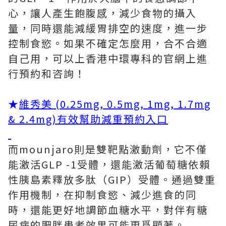
心，讓人產生飽腹感，減少食物的攝入
量，同時還能減緩胃排空的速度，進一步
控制食慾。如果不確定怎麼用，合不合適
自己用，可以上香港中環專科的官網上進
行預約和咨詢！
★
維秀美 (0.25mg, 0.5mg, 1mg, 1.7mg
& 2.4mg)有效幫助減重預約入口
而mounjaro則是雙靶點激動劑，它不僅
能激活GLP -1受體，還能激活葡萄糖依賴
性胰島素釋放多肽（GIP）受體。通過雙重
作用機制，在抑制食慾、減少進食的同
時，還能更好地調節血糖水平，對伴有糖
尿病的肥胖患者效果可能更爲顯著。