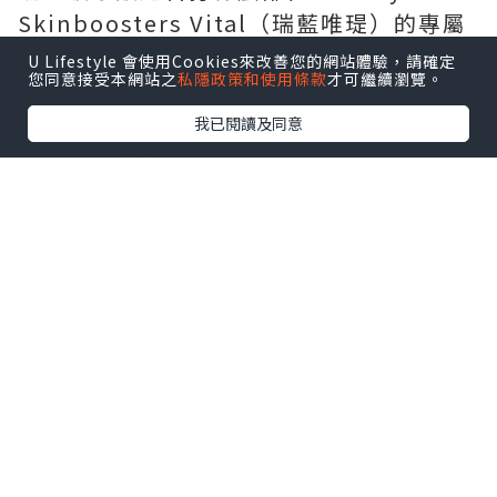
Skinboosters Vital（瑞藍唯瑅）的專屬
注射部位為全臉面部膚質區域、頸部、手
U Lifestyle 會使用Cookies來改善您的網站體驗，請確定
您同意接受本網站之
私隱政策和使用條款
才可繼續瀏覽。
部，專門針對這三個區域的光老化問題做
改善，無需做深層塑形，只作用於真皮層
我已閱讀及同意
完成嫩膚補水。
2.大面積容量填充類適配部位
Restylane Volyme（瑞藍丰采）的專屬
注射部位為太陽穴、臉頰，針對這兩個大
面積軟組織凹陷區域做填充，實現自然的
飽滿效果。Restylane Lyft（瑞藍麗多）
的專屬注射部位為鼻子、法令紋、下顎
線、下巴、臉頰，適配所有需要強支撐的
輪廓塑形區域，打造清晰立體的面部線