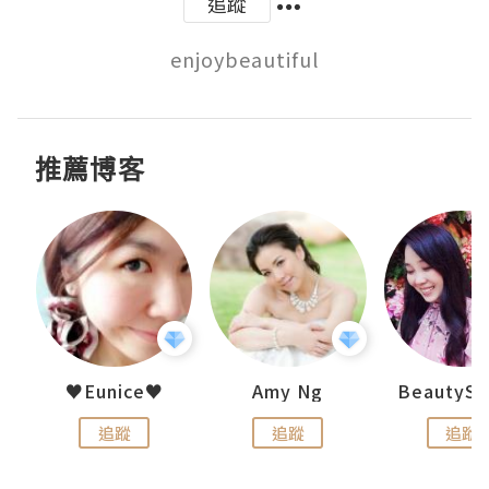
追蹤
enjoybeautiful
推薦博客
h 夏沫
♥Eunice♥
Amy Ng
追蹤
追蹤
追蹤