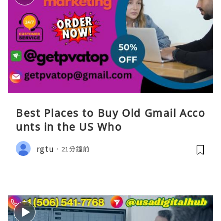
Best Places to Buy Old Gmail Acco
unts in the US Who
rgtu
21分鐘前