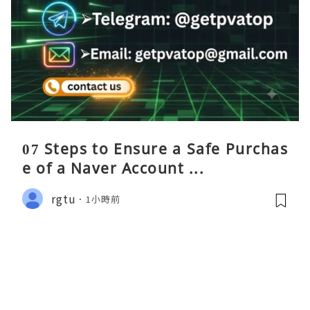
07 Steps to Ensure a Safe Purchas
e of a Naver Account ...
rgtu
1小時前