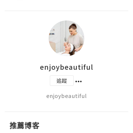
enjoybeautiful
追蹤
enjoybeautiful
推薦博客