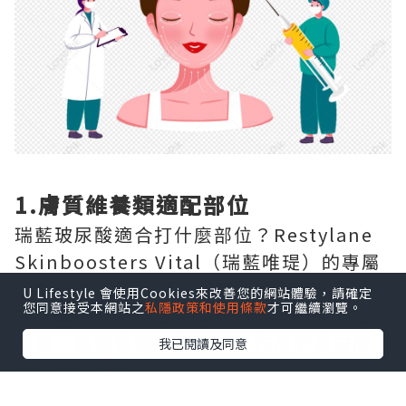
1.膚質維養類適配部位
瑞藍玻尿酸適合打什麼部位？Restylane
Skinboosters Vital（瑞藍唯瑅）的專屬
注射部位為全臉面部膚質區域、頸部、手
U Lifestyle 會使用Cookies來改善您的網站體驗，請確定
您同意接受本網站之
私隱政策和使用條款
才可繼續瀏覽。
部，專門針對這三個區域的光老化問題做
改善，無需做深層塑形，只作用於真皮層
我已閱讀及同意
完成嫩膚補水。