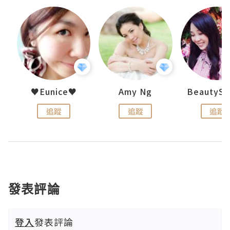
h 夏沫
♥Eunice♥
Amy Ng
追蹤
追蹤
追蹤
發表評論
登入
發表評論