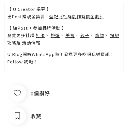
【 U Creator 招募 】
出Post賺現金獎賞 l
登記《社群創作有價企劃》
【 睇Post + 參加品牌活動 】
瀏覽更多社群
打卡
丶
旅遊
丶
美食
丶
親子
丶
寵物
丶
扮靚
攻略
及
活動情報
U Blog開咗WhatsApp啦！發掘更多吃喝玩樂資訊！
Follow 我哋
！
0個讚好
收藏