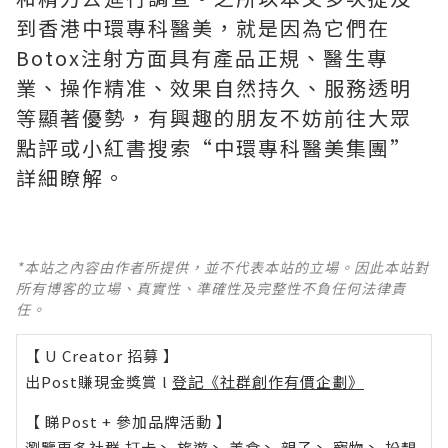
到香港中環專科醫美，就是因為它們在
Botox注射方面具有產品正規、醫生專
業、操作精准、效果自然持久、服務透明
等顯著優勢，有興趣的朋友不妨前往大眾
點評或小紅書搜索“中環專科醫美集團”
詳細瞭解。
*本站之內容由作者所提供，並不代表本站的立場。因此本站對
所有博客的立場、真實性、準確性及完整性不負任何法律責
任。
【 U Creator 招募 】
出Post賺現金獎賞 l
登記《社群創作有價企劃》
【 睇Post + 參加品牌活動 】
瀏覽更多社群
打卡
丶
旅遊
丶
美食
丶
親子
丶
寵物
丶
扮靚