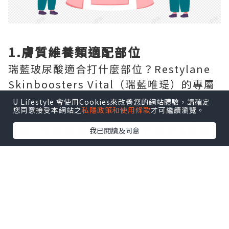
1.膚質維養類適配部位
瑞藍玻尿酸適合打什麼部位？Restylane
Skinboosters Vital（瑞藍唯瑅）的專屬
注射部位為全臉面部膚質區域、頸部、手
U Lifestyle 會使用Cookies來改善您的網站體驗，請確定
您同意接受本網站之
私隱政策和使用條款
才可繼續瀏覽。
部，專門針對這三個區域的光老化問題做
改善，無需做深層塑形，只作用於真皮層
我已閱讀及同意
完成嫩膚補水。
2.大面積容量填充類適配部位
Restylane Volyme（瑞藍丰采）的專屬
注射部位為太陽穴、臉頰，針對這兩個大