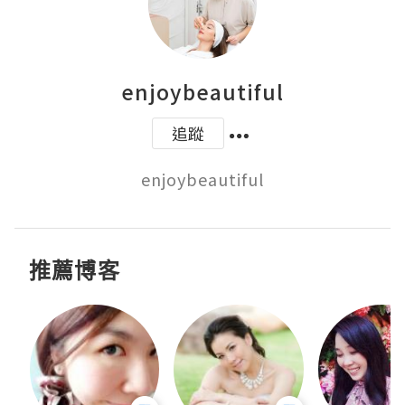
enjoybeautiful
追蹤
enjoybeautiful
推薦博客