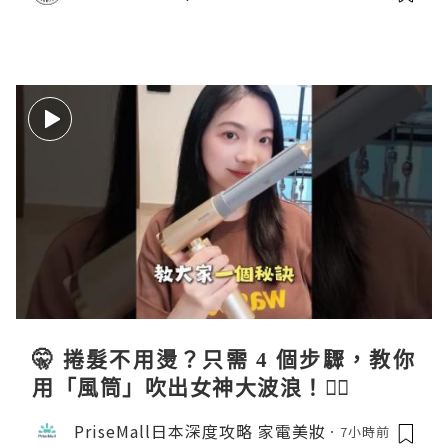
🤫 捲髮不用燙？只需 4 個步驟，教你
用「風筒」吹出女神大波浪！💇‍♀️
PriseMall日本深度攻略 家電美妝
7小時前