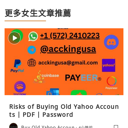
更多女生文章推薦
Risks of Buying Old Yahoo Accoun
ts | PDF | Password
Buy Old Yahoo Accoun
4小時前