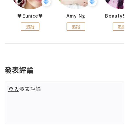
h 夏沫
♥Eunice♥
Amy Ng
追蹤
追蹤
追蹤
發表評論
登入
發表評論