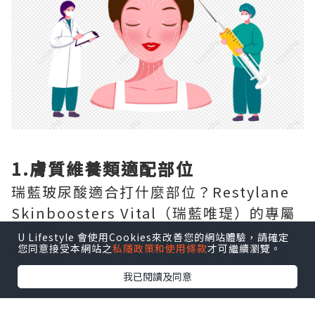
1.膚質維養類適配部位
瑞藍玻尿酸適合打什麼部位？Restylane
Skinboosters Vital（瑞藍唯瑅）的專屬
注射部位為全臉面部膚質區域、頸部、手
U Lifestyle 會使用Cookies來改善您的網站體驗，請確定
您同意接受本網站之
私隱政策和使用條款
才可繼續瀏覽。
部，專門針對這三個區域的光老化問題做
改善，無需做深層塑形，只作用於真皮層
我已閱讀及同意
完成嫩膚補水。