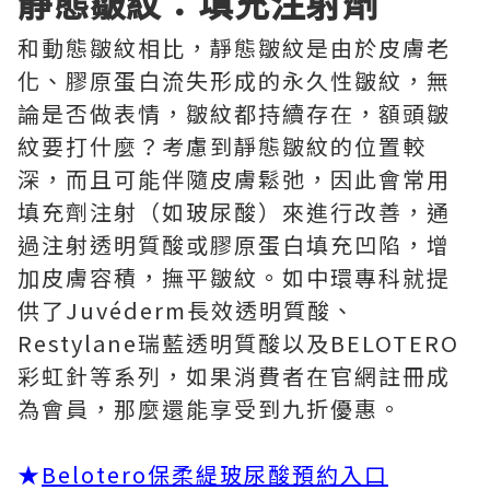
靜態皺紋：填充注射劑
和動態皺紋相比，靜態皺紋是由於皮膚老
化、膠原蛋白流失形成的永久性皺紋，無
論是否做表情，皺紋都持續存在，額頭皺
紋要打什麼？考慮到靜態皺紋的位置較
深，而且可能伴隨皮膚鬆弛，因此會常用
填充劑注射（如玻尿酸）來進行改善，通
過注射透明質酸或膠原蛋白填充凹陷，增
加皮膚容積，撫平皺紋。如中環專科就提
供了Juvéderm長效透明質酸、
Restylane瑞藍透明質酸以及BELOTERO
彩虹針等系列，如果消費者在官網註冊成
為會員，那麼還能享受到九折優惠。
★
Belotero保柔緹玻尿酸預約入口