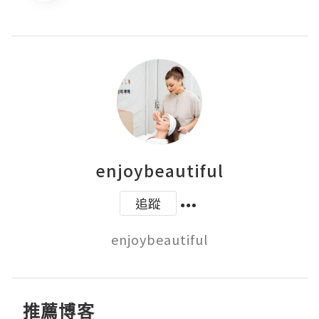
enjoybeautiful
追蹤
enjoybeautiful
推薦博客