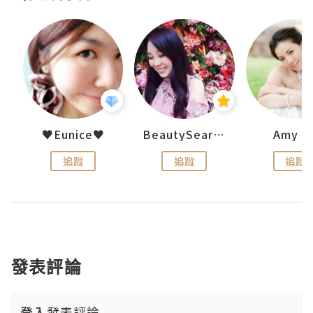
h 夏沫
♥Eunice♥
BeautySearch
Amy N
追蹤
追蹤
追蹤
發表評論
登入
發表評論