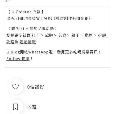
【 U Creator 招募 】
出Post賺現金獎賞 l
登記《社群創作有價企劃》
【 睇Post + 參加品牌活動 】
瀏覽更多社群
打卡
丶
旅遊
丶
美食
丶
親子
丶
寵物
丶
扮靚
攻略
及
活動情報
U Blog開咗WhatsApp啦！發掘更多吃喝玩樂資訊！
Follow 我哋
！
0個讚好
收藏