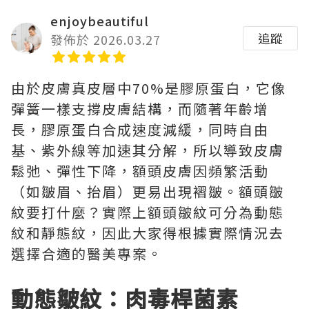
enjoybeautiful
追蹤
發佈於 2026.03.27
由於皮膚真皮層中70%是膠原蛋白，它像
彈簧一樣支撐皮膚結構，而隨著年齡增
長，膠原蛋白合成速度減緩，同時自由
基、紫外線等加速其分解，所以導致皮膚
鬆弛、彈性下降，額頭皮膚因頻繁活動
（如皺眉、抬眉）更易出現褶皺。額頭皺
紋要打什麼？實際上額頭皺紋可分為動態
紋和靜態紋，因此大家得根據實際情況去
選擇合適的醫美專案。
動態皺紋：肉毒桿菌素