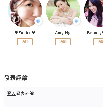
h 夏沫
♥Eunice♥
Amy Ng
追蹤
追蹤
追蹤
發表評論
登入
發表評論