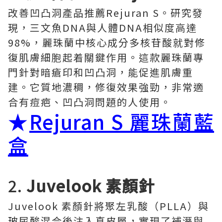
改善凹凸洞產品推薦Rejuran S。研究發
現，三文魚DNA與人體DNA相似度高達
98%，麗珠蘭中核心成分多核苷酸就對修
復肌膚細胞起着關鍵作用。這款麗珠蘭專
門針對暗瘡印和凹凸洞，能促進肌膚重
建。它質地濃稠，修復效果強勁，非常適
合有痘疤、凹凸洞問題的人使用。
★
Rejuran S 麗珠蘭藍
盒
2.
Juvelook 素顏針
Juvelook 素顏針將聚左乳酸（PLLA）與
玻尿酸混合後注入真皮層，實現了補溼與