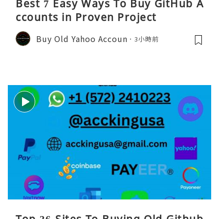
Best 7 Easy Ways To Buy GitHub A
ccounts in Proven Project
Buy Old Yahoo Accoun
3小時前