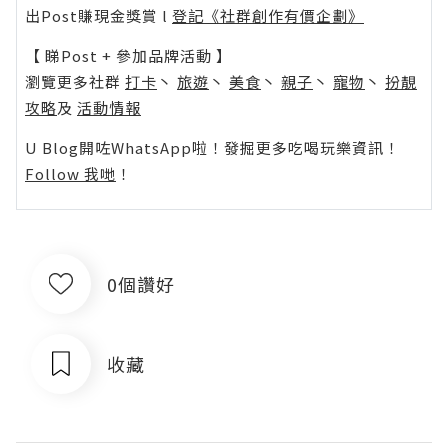
出Post賺現金獎賞 l
登記《社群創作有價企劃》
【 睇Post + 參加品牌活動 】
瀏覽更多社群
打卡
丶
旅遊
丶
美食
丶
親子
丶
寵物
丶
扮靚
攻略
及
活動情報
U Blog開咗WhatsApp啦！發掘更多吃喝玩樂資訊！
Follow 我哋
！
0個讚好
收藏