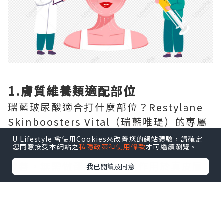
1.膚質維養類適配部位
瑞藍玻尿酸適合打什麼部位？Restylane
Skinboosters Vital（瑞藍唯瑅）的專屬
注射部位為全臉面部膚質區域、頸部、手
U Lifestyle 會使用Cookies來改善您的網站體驗，請確定
您同意接受本網站之
私隱政策和使用條款
才可繼續瀏覽。
部，專門針對這三個區域的光老化問題做
改善，無需做深層塑形，只作用於真皮層
我已閱讀及同意
完成嫩膚補水。