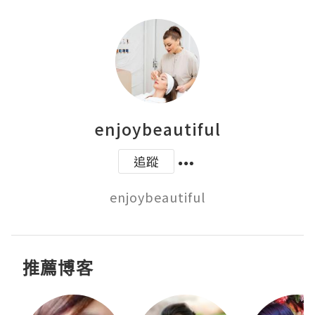
enjoybeautiful
追蹤
enjoybeautiful
推薦博客