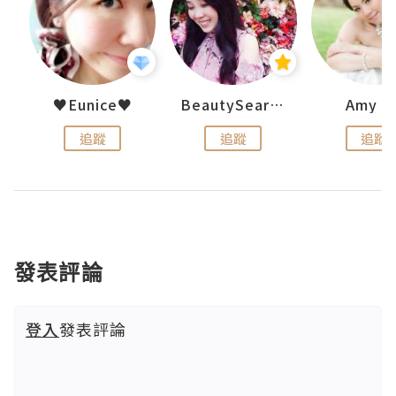
h 夏沫
♥Eunice♥
BeautySearch
Amy N
追蹤
追蹤
追蹤
發表評論
登入
發表評論