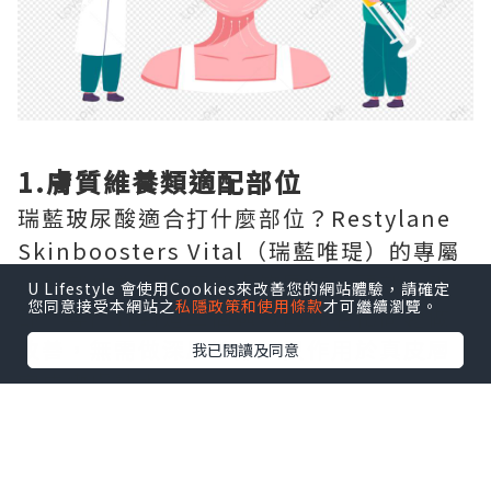
1.膚質維養類適配部位
瑞藍玻尿酸適合打什麼部位？Restylane
Skinboosters Vital（瑞藍唯瑅）的專屬
注射部位為全臉面部膚質區域、頸部、手
U Lifestyle 會使用Cookies來改善您的網站體驗，請確定
您同意接受本網站之
私隱政策和使用條款
才可繼續瀏覽。
部，專門針對這三個區域的光老化問題做
改善，無需做深層塑形，只作用於真皮層
我已閱讀及同意
完成嫩膚補水。
2.大面積容量填充類適配部位