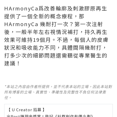
HArmonyCa爲改善輪廓及刺激膠原再生
提供了一個全新的概念療程，那
HArmonyCa 幾耐打一次？第一次注射
後，一般半年左右視情況補打，持久再生
效果可維持19個月。不過，每個人的皮膚
狀況和吸收能力不同，具體間隔幾耐打，
打多少次的細節問題還需聽從專業醫生的
建議！
*本站之內容由作者所提供，並不代表本站的立場。因此本站對
所有博客的立場、真實性、準確性及完整性不負任何法律責
任。
【 U Creator 招募 】
出Post賺現金獎賞 l
登記《社群創作有價企劃》