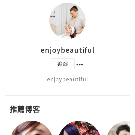
enjoybeautiful
追蹤
enjoybeautiful
推薦博客