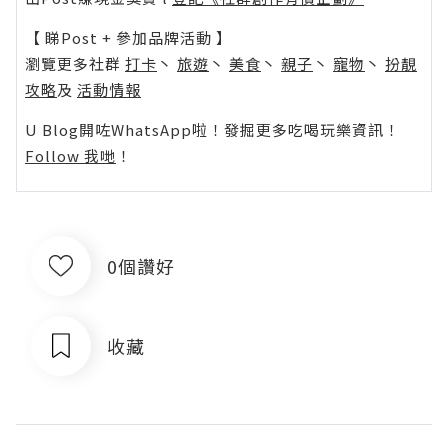
【 睇Post + 參加品牌活動 】
瀏覽更多社群
打卡
丶
旅遊
丶
美食
丶
親子
丶
寵物
丶
扮靚
攻略
及
活動情報
U Blog開咗WhatsApp啦！發掘更多吃喝玩樂資訊！
Follow 我哋
！
0個讚好
收藏