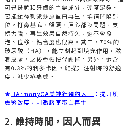
可是骨頭和牙齒的主要成分，硬度足夠。
它能緩釋刺激膠原蛋白再生，填補凹陷部
位。打鼻基底、額頭、眉心都沒問題，支
撐力強，再生效果自然持久，還不會發
泡、位移，粘合度也很高。其二，70%的
玻尿酸（HA），能立刻起到填充作用，滋
潤皮膚，之後會慢慢代謝掉。另外，還含
有0.3%的利多卡因，能提升注射時的舒適
度，減少疼痛感。
★
HArmonyCA美神針預約入口
：提升肌
膚緊致度，刺激膠原蛋白再生
2.
維持時間，因人而異