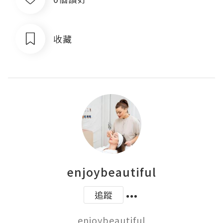
收藏
enjoybeautiful
追蹤
enjoybeautiful