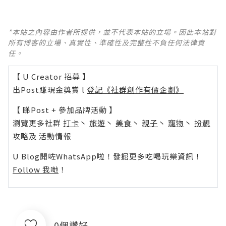
*本站之內容由作者所提供，並不代表本站的立場。因此本站對
所有博客的立場、真實性、準確性及完整性不負任何法律責
任。
【 U Creator 招募 】
出Post賺現金獎賞 l
登記《社群創作有價企劃》
【 睇Post + 參加品牌活動 】
瀏覽更多社群
打卡
丶
旅遊
丶
美食
丶
親子
丶
寵物
丶
扮靚
攻略
及
活動情報
U Blog開咗WhatsApp啦！發掘更多吃喝玩樂資訊！
Follow 我哋
！
0個讚好