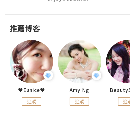
推薦博客
h 夏沫
♥Eunice♥
Amy Ng
追蹤
追蹤
追蹤