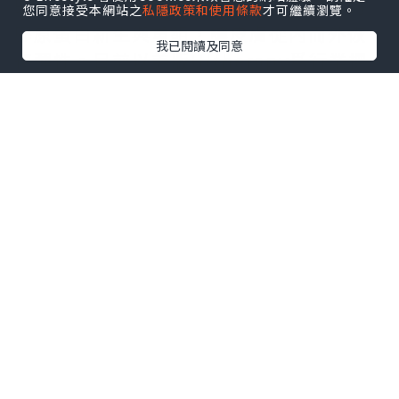
緊緻提升效果，同時還能刺激皮膚底層的
您同意接受本網站之
私隱政策和使用條款
才可繼續瀏覽。
膠原蛋白新生與重組，讓皮膚從內而外恢
我已閱讀及同意
復彈性。目前以美版Ultherapy爲行業標
杆，它是獲得美國FDA認證的無創輪廓拉
提療程，也是唯一配備實時影像技術的音
波設備，能幫助醫生透過影像確認微聚焦
超聲波能量，精準直達目標皮層，避免能
量偏移造成的無效治療，就連上胸拉提療
程也同步獲得美國FDA認證可得到有效改
善。
★ULTHERAPY PRIME 超聲刀在線預約入
口！
2.適配不同膚質狀態的治療頻率