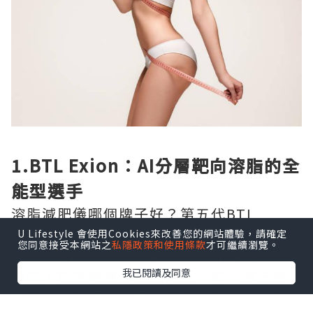
1.BTL Exion：AI分層靶向溶脂的全
能型選手
溶脂減肥儀哪個牌子好？第五代BTL
Exion是全球獨創的AI標靶溶脂緊膚新技
U Lifestyle 會使用Cookies來改善您的網站體驗，請確定
您同意接受本網站之
私隱政策和使用條款
才可繼續瀏覽。
術，和傳統單一層面加熱的溶脂設備完全
我已閱讀及同意
不同，它能精准分層加熱淺、中、深三層
不同的脂肪細胞，實現逐層擊破式的脂肪