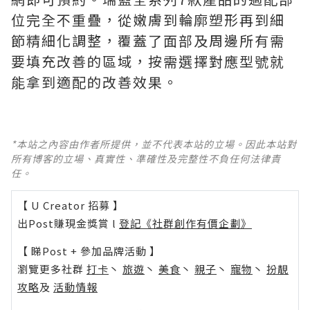
位完全不重疊，從嫩膚到輪廓塑形再到細
節精細化調整，覆蓋了面部及周邊所有需
要填充改善的區域，按需選擇對應型號就
能拿到適配的改善效果。
*本站之內容由作者所提供，並不代表本站的立場。因此本站對
所有博客的立場、真實性、準確性及完整性不負任何法律責
任。
【 U Creator 招募 】
出Post賺現金獎賞 l
登記《社群創作有價企劃》
【 睇Post + 參加品牌活動 】
瀏覽更多社群
打卡
丶
旅遊
丶
美食
丶
親子
丶
寵物
丶
扮靚
攻略
及
活動情報