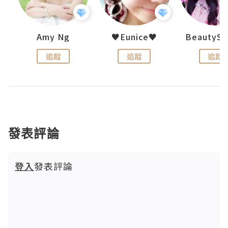
h 夏沫
Amy Ng
♥Eunice♥
追蹤
追蹤
追蹤
發表評論
登入
發表評論