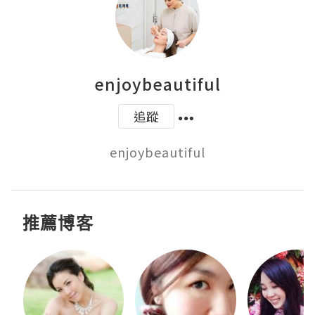
enjoybeautiful
追蹤
enjoybeautiful
推薦博客