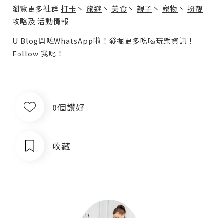
瀏覽更多社群
打卡
丶
旅遊
丶
美食
丶
親子
丶
寵物
丶
扮靚
攻略
及
活動情報
U Blog開咗WhatsApp啦！發掘更多吃喝玩樂資訊！
Follow 我哋
！
0個讚好
收藏