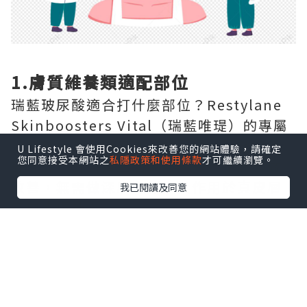
1.膚質維養類適配部位
瑞藍玻尿酸適合打什麼部位？Restylane
Skinboosters Vital（瑞藍唯瑅）的專屬
注射部位為全臉面部膚質區域、頸部、手
U Lifestyle 會使用Cookies來改善您的網站體驗，請確定
您同意接受本網站之
私隱政策和使用條款
才可繼續瀏覽。
部，專門針對這三個區域的光老化問題做
改善，無需做深層塑形，只作用於真皮層
我已閱讀及同意
完成嫩膚補水。
2.大面積容量填充類適配部位
Restylane Volyme（瑞藍丰采）的專屬