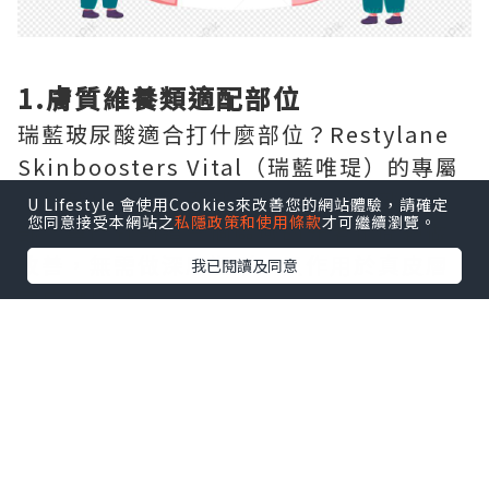
1.膚質維養類適配部位
瑞藍玻尿酸適合打什麼部位？Restylane
Skinboosters Vital（瑞藍唯瑅）的專屬
注射部位為全臉面部膚質區域、頸部、手
U Lifestyle 會使用Cookies來改善您的網站體驗，請確定
您同意接受本網站之
私隱政策和使用條款
才可繼續瀏覽。
部，專門針對這三個區域的光老化問題做
改善，無需做深層塑形，只作用於真皮層
我已閱讀及同意
完成嫩膚補水。
2.大面積容量填充類適配部位
Restylane Volyme（瑞藍丰采）的專屬
注射部位為太陽穴、臉頰，針對這兩個大