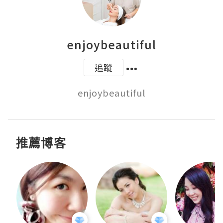
enjoybeautiful
追蹤
enjoybeautiful
推薦博客