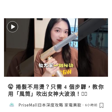
🤫 捲髮不用燙？只需 4 個步驟，教你
用「風筒」吹出女神大波浪！💇‍♀️
PriseMall日本深度攻略 家電美妝
6小時前