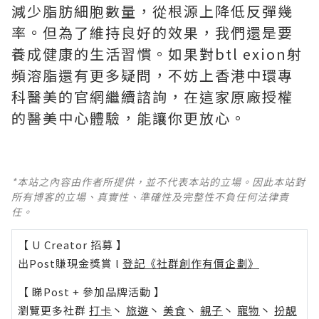
減少脂肪細胞數量，從根源上降低反彈幾
率。但為了維持良好的效果，我們還是要
養成健康的生活習慣。如果對btl exion射
頻溶脂還有更多疑問，不妨上香港中環專
科醫美的官網繼續諮詢，在這家原廠授權
的醫美中心體驗，能讓你更放心。
*本站之內容由作者所提供，並不代表本站的立場。因此本站對
所有博客的立場、真實性、準確性及完整性不負任何法律責
任。
【 U Creator 招募 】
出Post賺現金獎賞 l
登記《社群創作有價企劃》
【 睇Post + 參加品牌活動 】
瀏覽更多社群
打卡
丶
旅遊
丶
美食
丶
親子
丶
寵物
丶
扮靚