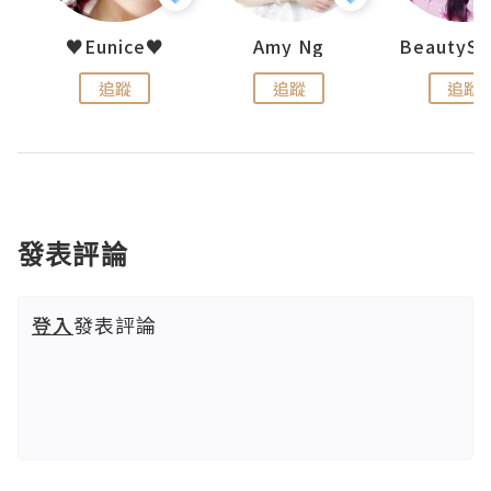
h 夏沫
♥Eunice♥
Amy Ng
追蹤
追蹤
追蹤
發表評論
登入
發表評論