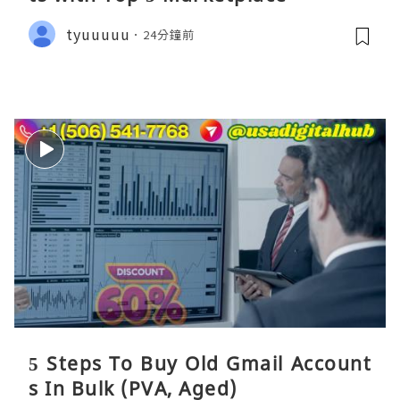
tyuuuuu
24分鐘前
5 Steps To Buy Old Gmail Account
s In Bulk (PVA, Aged)