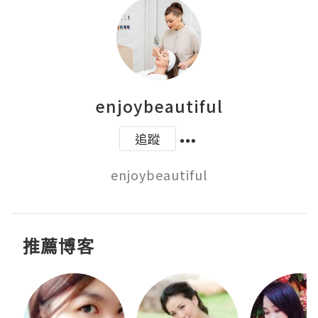
enjoybeautiful
追蹤
enjoybeautiful
推薦博客