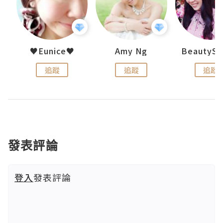
h 夏沫
♥Eunice♥
Amy Ng
追蹤
追蹤
追蹤
發表評論
登入
發表評論