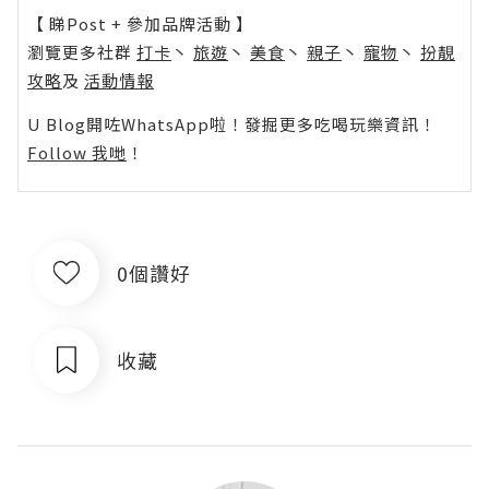
【 睇Post + 參加品牌活動 】
瀏覽更多社群
打卡
丶
旅遊
丶
美食
丶
親子
丶
寵物
丶
扮靚
攻略
及
活動情報
U Blog開咗WhatsApp啦！發掘更多吃喝玩樂資訊！
Follow 我哋
！
0個讚好
收藏