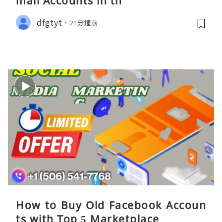
mail Accounts in th
dfgtyt
21分鐘前
How to Buy Old Facebook Accoun
ts​ with Top 5 Marketplace