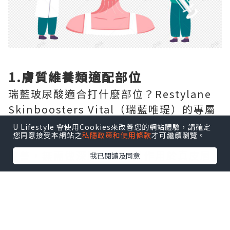
1.膚質維養類適配部位
瑞藍玻尿酸適合打什麼部位？Restylane
Skinboosters Vital（瑞藍唯瑅）的專屬
注射部位為全臉面部膚質區域、頸部、手
U Lifestyle 會使用Cookies來改善您的網站體驗，請確定
您同意接受本網站之
私隱政策和使用條款
才可繼續瀏覽。
部，專門針對這三個區域的光老化問題做
改善，無需做深層塑形，只作用於真皮層
我已閱讀及同意
完成嫩膚補水。
2.大面積容量填充類適配部位